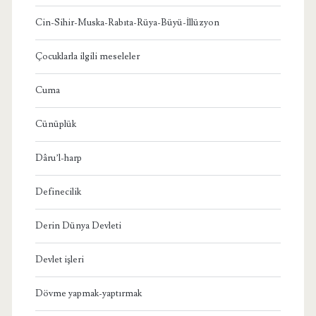
Cin-Sihir-Muska-Rabıta-Rüya-Büyü-İllüzyon
Çocuklarla ilgili meseleler
Cuma
Cünüplük
Dâru’l-harp
Definecilik
Derin Dünya Devleti
Devlet işleri
Dövme yapmak-yaptırmak