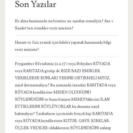
Son Yazılar
Ev alma hususunda nefsimize ne nasihat etmeliyiz? Asr-ı
Saadet’ten örnekler verir misiniz?
Haram ve faiz yemek için hileler yapmak hususunda bilgi
verir misiniz?
Peygamber Efendimiz (s.a.v)’i veya Evliyaları RÜYADA
veya RABITADA görüp de BİZE BAZI EMİRLER
VERİRLERSE BUNLARI YERİNE GETİRMELİ MİYİZ,
nasıl davranmalıyız? Bu zamanda insanlar RABITADA veya
RÜYADA kendilerine MEHDİ OLDUĞUNU
SÖYLENDİĞİNİ ve buna binaen MEHDİ’liklerini İLAN
ETTİKLERİNİ SÖYLÜYORLAR bu duruma nasıl
bakmalıyız? Tarikatların içerisinde birçok kişi RABITADA
veya RÜYADA kendilerinin KUTUB, GAVS, KIRKLAR-
ÜÇLER-YEDİLER olduklarının SÖYLENDİĞİNİ anlatıp