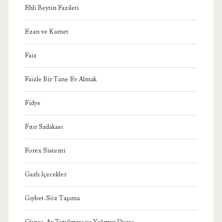
Ehli Beytin Fazileti
Ezan ve Kamet
Faiz
Faizle Bir Tane Ev Almak
Fidye
Fıtır Sadakası
Forex Sistemi
Gazlı İçecekler
Gıybet-Söz Taşıma
Güneş-Ay Tutulması ve Yağmur Duası