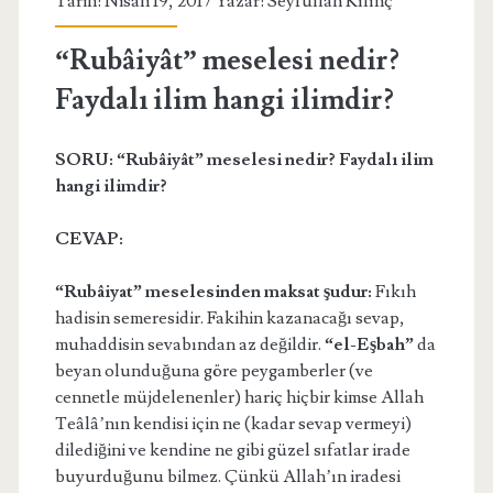
Tarih: Nisan 19, 2017 Yazar:
Seyfullah Kılınç
“Rubâiyât” meselesi nedir?
Faydalı ilim hangi ilimdir?
SORU: “Rubâiyât” meselesi nedir? Faydalı ilim
hangi ilimdir?
CEVAP:
“R
ubâiyat” meselesinden maksat şudur:
Fıkıh
hadisin semeresidir. Fakihin kazanacağı sevap,
muhaddisin sevabından az değildir.
“el-Eşbah”
da
beyan olunduğuna göre peygamberler (ve
cennetle müjdelenenler) hariç hiçbir kimse Allah
Teâlâ’nın kendisi için ne (kadar sevap vermeyi)
dilediğini ve kendine ne gibi güzel sıfatlar irade
buyurduğunu bilmez. Çünkü Allah’ın iradesi