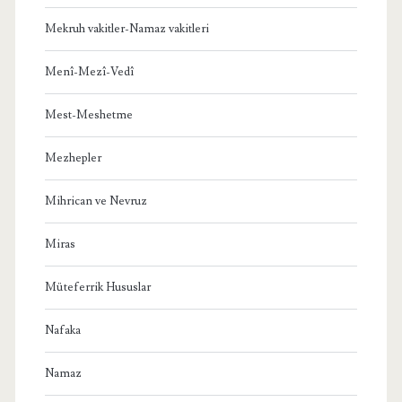
Mekruh vakitler-Namaz vakitleri
Menî-Mezî-Vedî
Mest-Meshetme
Mezhepler
Mihrican ve Nevruz
Miras
Müteferrik Hususlar
Nafaka
Namaz