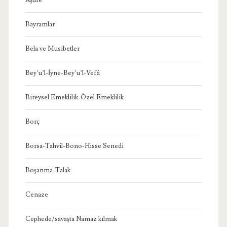
Bayramlar
Bela ve Musibetler
Bey’u’l-İyne-Bey’u’l-Vefâ
Bireysel Emeklilik-Özel Emeklilik
Borç
Borsa-Tahvil-Bono-Hisse Senedi
Boşanma-Talak
Cenaze
Cephede/savaşta Namaz kılmak