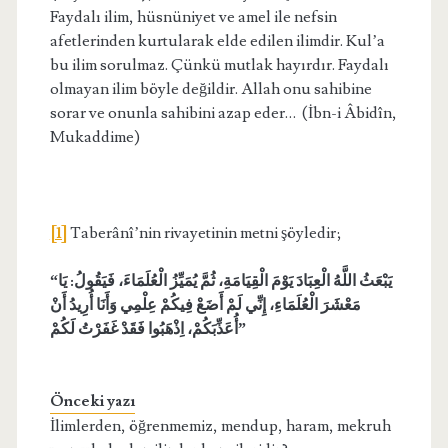
Faydalı ilim, hüsnüniyet ve amel ile nefsin
afetlerinden kurtularak elde edilen ilimdir. Kul’a
bu ilim sorulmaz. Çünkü mutlak hayırdır. Faydalı
olmayan ilim böyle değildir. Allah onu sahibine
sorar ve onunla sahibini azap eder… (İbn-i Âbidîn,
Mukaddime)
[1]
Taberânî’nin rivayetinin metni şöyledir;
“يَبْعَثُ اللَّهُ الْعِبَادَ يَوْمَ الْقِيَامَةِ، ثُمَّ يُمَيِّزُ الْعُلَمَاءَ، فَيَقُولُ: يَا
مَعْشَرَ الْعُلَمَاءِ، إِنِّي لَمْ أَضَعْ فِيكُمْ عِلْمِي وَأَنَا أُرِيدُ أَنْ
ذْهَبُوا فَقَدْ غَفَرْتُ لَكُمْ”
أُعَذِّبَكُمْ، ا
Önceki yazı
İlimlerden, öğrenmemiz, mendup, haram, mekruh