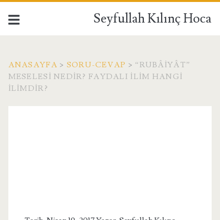
Seyfullah Kılınç Hoca
ANASAYFA
>
SORU-CEVAP
>
“RUBÂIYÂT”
MESELESI NEDIR? FAYDALI ILIM HANGI
ILIMDIR?