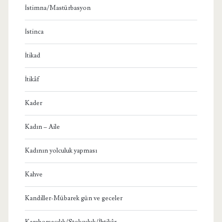
İstimna/Mastürbasyon
İstinca
İtikad
İtikâf
Kader
Kadın – Aile
Kadının yolculuk yapması
Kahve
Kandiller-Mübarek gün ve geceler
Karaborsacılık/Stokçuluk/İhtikâr