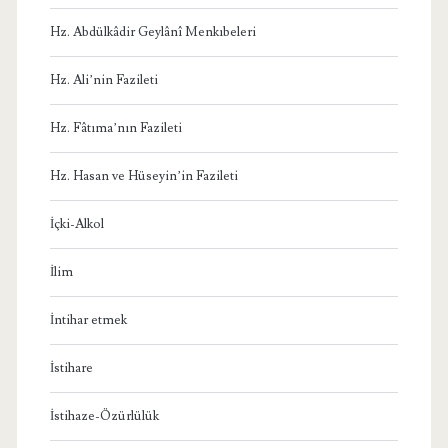
Hz. Abdülkâdir Geylânî Menkıbeleri
Hz. Ali’nin Fazileti
Hz. Fâtıma’nın Fazileti
Hz. Hasan ve Hüseyin’in Fazileti
İçki-Alkol
İlim
İntihar etmek
İstihare
İstihaze-Özürlülük