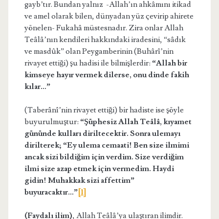
gayb’tır. Bundan yalnız -Allah’ın ahkâmını itikad
ve amel olarak bilen, dünyadan yüz çevirip ahirete
yönelen- Fukahâ müstesnadır. Zira onlar Allah
Teâlâ’nın kendileri hakkındaki iradesini, “sâdık
ve masdûk” olan Peygamberinin (Buhârî’nin
rivayet ettiği) şu hadisi ile bilmişlerdir:
“Allah bir
kimseye hayır vermek dilerse, onu dinde fakih
kılar…”
(Taberânî’nin rivayet ettiği) bir hadiste ise şöyle
buyurulmuştur:
“Şüphesiz Allah Teâlâ, kıyamet
gününde kulları diriltecektir. Sonra ulemayı
dirilterek; “Ey ulema cemaati! Ben size ilmimi
ancak sizi bildiğim için verdim. Size verdiğim
ilmi size azap etmek için vermedim. Haydi
gidin! Muhakkak sizi affettim”
buyuracaktır…”
[1]
(Faydalı ilim)
, Allah Teâlâ’ya ulaştıran ilimdir.