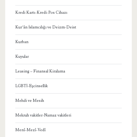
Kredi Kartı-Kredi-Pos Cihazı
Kur’ân İslamcılığı ve Deizm-Deist
Kurban
Kuyular
Leasing – Finansal Kiralama
LGBTİ-Eşcinsellik
Mehdi ve Mesih
Mekruh vakitler-Namaz vakitleri
Menî-Mezî-Vedî