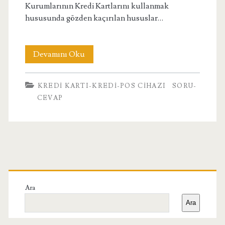
Kurumlarının Kredi Kartlarını kullanmak
hususunda gözden kaçırılan hususlar…
Kredi
Devamını Oku
Kartı-
KREDI KARTI-KREDI-POS CIHAZI
SORU-
Pos
CEVAP
Cihazı
kullanmak
caiz
Birincil
midir?
Yan
Ara
Ara
Menü