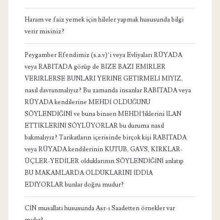
Haram ve faiz yemek için hileler yapmak hususunda bilgi
verir misiniz?
Peygamber Efendimiz (s.a.v)’i veya Evliyaları RÜYADA
veya RABITADA görüp de BİZE BAZI EMİRLER
VERİRLERSE BUNLARI YERİNE GETİRMELİ MİYİZ,
nasıl davranmalıyız? Bu zamanda insanlar RABITADA veya
RÜYADA kendilerine MEHDİ OLDUĞUNU
SÖYLENDİĞİNİ ve buna binaen MEHDİ’liklerini İLAN
ETTİKLERİNİ SÖYLÜYORLAR bu duruma nasıl
bakmalıyız? Tarikatların içerisinde birçok kişi RABITADA
veya RÜYADA kendilerinin KUTUB, GAVS, KIRKLAR-
ÜÇLER-YEDİLER olduklarının SÖYLENDİĞİNİ anlatıp
BU MAKAMLARDA OLDUKLARINI İDDİA
EDİYORLAR bunlar doğru mudur?
CİN musallatı hususunda Asr-ı Saadetten örnekler var
mıdır?