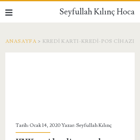
Seyfullah Kılınç Hoca
ANASAYFA
>
KREDI KARTI-KREDI-POS CIHAZI
Kategori:
<span>Kredi
Kartı-
Kredi-
Pos
Tarih: Ocak 14, 2020 Yazar:
Seyfullah Kılınç
Cihazı</span>