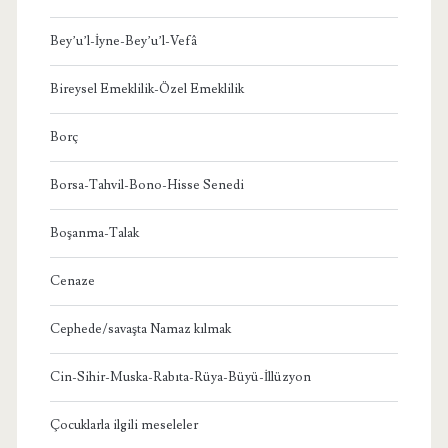
Bey’u’l-İyne-Bey’u’l-Vefâ
Bireysel Emeklilik-Özel Emeklilik
Borç
Borsa-Tahvil-Bono-Hisse Senedi
Boşanma-Talak
Cenaze
Cephede/savaşta Namaz kılmak
Cin-Sihir-Muska-Rabıta-Rüya-Büyü-İllüzyon
Çocuklarla ilgili meseleler