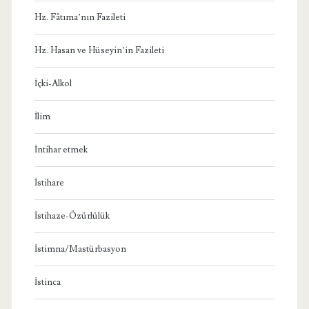
Hz. Fâtıma’nın Fazileti
Hz. Hasan ve Hüseyin’in Fazileti
İçki-Alkol
İlim
İntihar etmek
İstihare
İstihaze-Özürlülük
İstimna/Mastürbasyon
İstinca