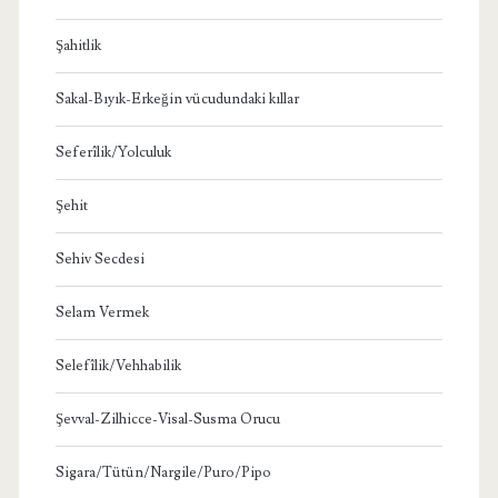
Şahitlik
Sakal-Bıyık-Erkeğin vücudundaki kıllar
Seferîlik/Yolculuk
Şehit
Sehiv Secdesi
Selam Vermek
Selefîlik/Vehhabilik
Şevval-Zilhicce-Visal-Susma Orucu
Sigara/Tütün/Nargile/Puro/Pipo