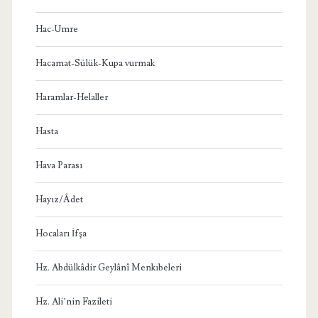
Hac-Umre
Hacamat-Sülük-Kupa vurmak
Haramlar-Helaller
Hasta
Hava Parası
Hayız/Âdet
Hocaları İfşa
Hz. Abdülkâdir Geylânî Menkıbeleri
Hz. Ali’nin Fazileti