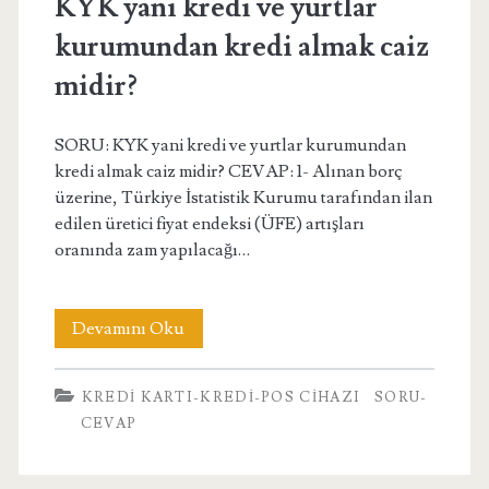
KYK yani kredi ve yurtlar
kurumundan kredi almak caiz
midir?
SORU: KYK yani kredi ve yurtlar kurumundan
kredi almak caiz midir? CEVAP: 1- Alınan borç
üzerine, Türkiye İstatistik Kurumu tarafından ilan
edilen üretici fiyat endeksi (ÜFE) artışları
oranında zam yapılacağı…
KYK
Devamını Oku
yani
KREDI KARTI-KREDI-POS CIHAZI
SORU-
kredi
CEVAP
ve
yurtlar