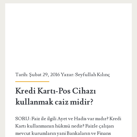
kurumundan
kredi
almak
caiz
midir?
Tarih: Şubat 29, 2016 Yazar:
Seyfullah Kılınç
Kredi Kartı-Pos Cihazı
kullanmak caiz midir?
SORU: Faiz ile ilgili Ayet ve Hadis var mıdır? Kredi
Kartı kullanmanın hükmü nedir? Faizle çalışan
mevcut kurumların yani Bankaların ve Finans