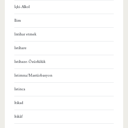
İçki-Alkol
İlim
İntihar etmek
İstihare
İstihaze-Özürlülük
İstimna/Mastürbasyon
İstinca
İtikad
İtikâf