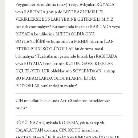
Peygamber Efendimiz (s.a.v)’i veya Evliyaları RÜYADA
veya RABITADA görüp de BİZE BAZI EMİRLER
VERİRLERSE BUNLARI YERİNE GETİRMELİ MİYİZ,
nasıl davranmalıyız? Bu zamanda insanlar RABITADA veya
RÜYADA kendilerine MEHDİ OLDUĞUNU
SÖYLENDİĞİNİ ve buna binaen MEHDİ’liklerini İLAN
ETTİKLERİNİ SÖYLÜYORLAR bu duruma nasıl
bakmalıyız? Tarikatların içerisinde birçok kişi RABITADA
veya RÜYADA kendilerinin KUTUB, GAVS, KIRKLAR-
ÜÇLER-YEDİLER olduklarının SÖYLENDİĞİNİ anlatıp
BU MAKAMLARDA OLDUKLARINI İDDİA
EDİYORLAR bunlar doğru mudur?
CİN musallatı hususunda Asr-ı Saadetten örnekler var
mıdır?
BÜYÜ, NAZAR, uykuda KORKMA, yılan-akrep vb.
HAŞARATTAN korkma, CİN, KÖTÜ insanların
ŞEYTANIN ve SÜFLİLERİN ŞERRİNDEN EMİN OLMAK