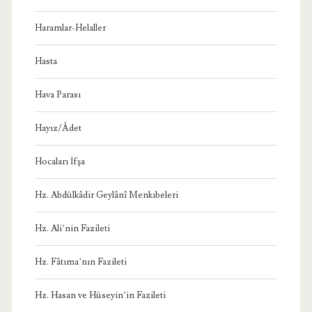
Haramlar-Helaller
Hasta
Hava Parası
Hayız/Âdet
Hocaları İfşa
Hz. Abdülkâdir Geylânî Menkıbeleri
Hz. Ali’nin Fazileti
Hz. Fâtıma’nın Fazileti
Hz. Hasan ve Hüseyin’in Fazileti