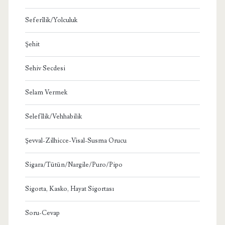
Seferîlik/Yolculuk
Şehit
Sehiv Secdesi
Selam Vermek
Selefîlik/Vehhabilik
Şevval-Zilhicce-Visal-Susma Orucu
Sigara/Tütün/Nargile/Puro/Pipo
Sigorta, Kasko, Hayat Sigortası
Soru-Cevap