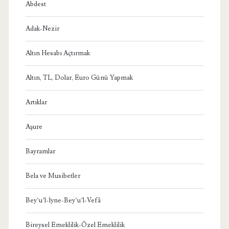
Abdest
Adak-Nezir
Altın Hesabı Açtırmak
Altın, TL, Dolar, Euro Günü Yapmak
Artıklar
Aşure
Bayramlar
Bela ve Musibetler
Bey’u’l-İyne-Bey’u’l-Vefâ
Bireysel Emeklilik-Özel Emeklilik