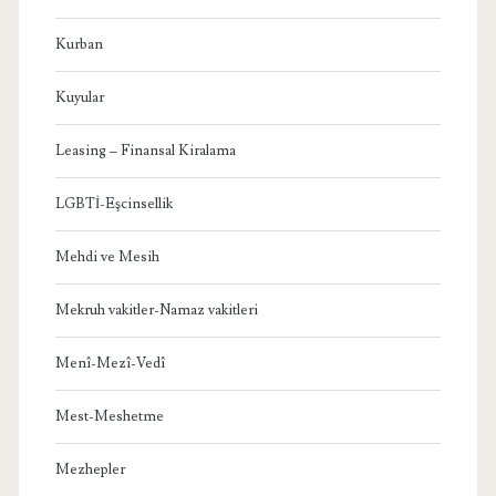
Kurban
Kuyular
Leasing – Finansal Kiralama
LGBTİ-Eşcinsellik
Mehdi ve Mesih
Mekruh vakitler-Namaz vakitleri
Menî-Mezî-Vedî
Mest-Meshetme
Mezhepler