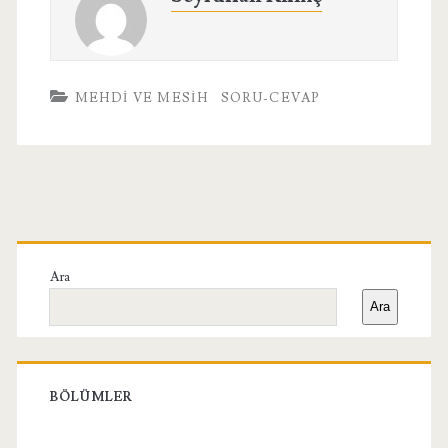
MEHDI VE MESIH
SORU-CEVAP
Birincil
Yan
Ara
Ara
Menü
BÖLÜMLER