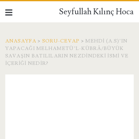
Seyfullah Kılınç Hoca
ANASAYFA
>
SORU-CEVAP
>
MEHDI (A.S)’IN
YAPACAĞI MELHAMETÜ’L-KÜBRÂ/BÜYÜK
SAVAŞIN BATILILARIN NEZDINDEKI ISMI VE
IÇERIĞI NEDIR?