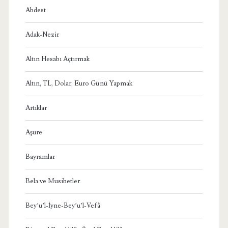
Abdest
Adak-Nezir
Altın Hesabı Açtırmak
Altın, TL, Dolar, Euro Günü Yapmak
Artıklar
Aşure
Bayramlar
Bela ve Musibetler
Bey’u’l-İyne-Bey’u’l-Vefâ