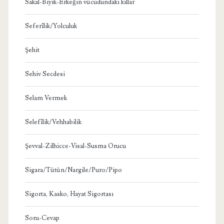
Sakal-Bıyık-Erkeğin vücudundaki kıllar
Seferîlik/Yolculuk
Şehit
Sehiv Secdesi
Selam Vermek
Selefîlik/Vehhabilik
Şevval-Zilhicce-Visal-Susma Orucu
Sigara/Tütün/Nargile/Puro/Pipo
Sigorta, Kasko, Hayat Sigortası
Soru-Cevap