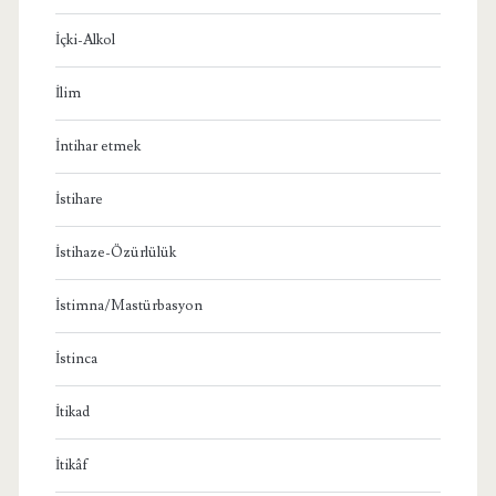
İçki-Alkol
İlim
İntihar etmek
İstihare
İstihaze-Özürlülük
İstimna/Mastürbasyon
İstinca
İtikad
İtikâf