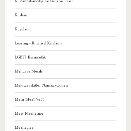
Kur’ân İslamcılığı ve Deizm-Deist
Kurban
Kuyular
Leasing – Finansal Kiralama
LGBTİ-Eşcinsellik
Mehdi ve Mesih
Mekruh vakitler-Namaz vakitleri
Menî-Mezî-Vedî
Mest-Meshetme
Mezhepler