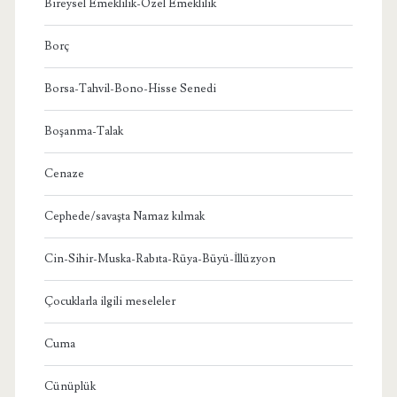
Bireysel Emeklilik-Özel Emeklilik
Borç
Borsa-Tahvil-Bono-Hisse Senedi
Boşanma-Talak
Cenaze
Cephede/savaşta Namaz kılmak
Cin-Sihir-Muska-Rabıta-Rüya-Büyü-İllüzyon
Çocuklarla ilgili meseleler
Cuma
Cünüplük