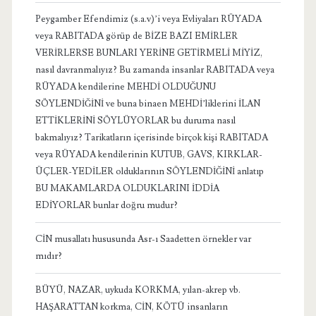
Peygamber Efendimiz (s.a.v)’i veya Evliyaları RÜYADA
veya RABITADA görüp de BİZE BAZI EMİRLER
VERİRLERSE BUNLARI YERİNE GETİRMELİ MİYİZ,
nasıl davranmalıyız? Bu zamanda insanlar RABITADA veya
RÜYADA kendilerine MEHDİ OLDUĞUNU
SÖYLENDİĞİNİ ve buna binaen MEHDİ’liklerini İLAN
ETTİKLERİNİ SÖYLÜYORLAR bu duruma nasıl
bakmalıyız? Tarikatların içerisinde birçok kişi RABITADA
veya RÜYADA kendilerinin KUTUB, GAVS, KIRKLAR-
ÜÇLER-YEDİLER olduklarının SÖYLENDİĞİNİ anlatıp
BU MAKAMLARDA OLDUKLARINI İDDİA
EDİYORLAR bunlar doğru mudur?
CİN musallatı hususunda Asr-ı Saadetten örnekler var
mıdır?
BÜYÜ, NAZAR, uykuda KORKMA, yılan-akrep vb.
HAŞARATTAN korkma, CİN, KÖTÜ insanların