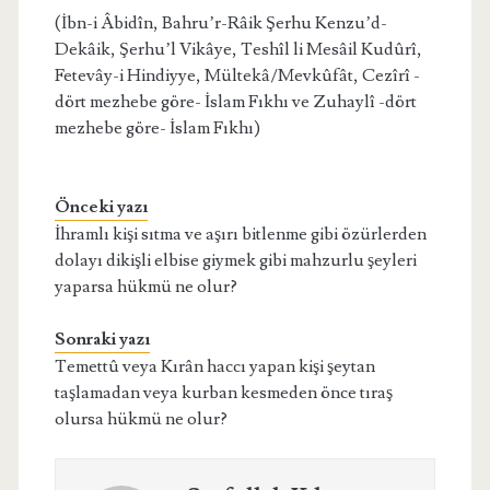
(İbn-i Âbidîn, Bahru’r-Râik Şerhu Kenzu’d-
Dekâik, Şerhu’l Vikâye, Teshîl li Mesâil Kudûrî,
Fetevây-i Hindiyye, Mültekâ/Mevkûfât, Cezîrî -
dört mezhebe göre- İslam Fıkhı ve Zuhaylî -dört
mezhebe göre- İslam Fıkhı)
Önceki yazı
İhramlı kişi sıtma ve aşırı bitlenme gibi özürlerden
dolayı dikişli elbise giymek gibi mahzurlu şeyleri
yaparsa hükmü ne olur?
Sonraki yazı
Temettû veya Kırân haccı yapan kişi şeytan
taşlamadan veya kurban kesmeden önce tıraş
olursa hükmü ne olur?