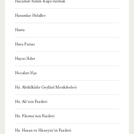
Hacamat-Sülük-Kupa vurmak
Haramlar-Helaller
Hasta
Hava Parası
Hayız/Âdet
Hocaları İfşa
Hz. Abdülkâdir Geylânî Menkıbeleri
Hz. Ali’nin Fazileti
Hz. Fâtıma’nın Fazileti
Hz. Hasan ve Hüseyin’in Fazileti