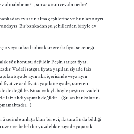
v alınabilir mi?”, sorusunun cevabı nedir?
ankadan ev satın alma çeşitlerine ve bunların ayrı
ndayız. Bir bankadan şu şekillerden biriyle ev
şin veya taksitli olmak üzere iki fiyat seçeneği
ık söz konusu değildir. Peşin satışta fiyat,
adır. Vadeli satışta fiyata yapılan ziyade faiz
a yapılan ziyade aynı akit içerisinde veya aynı
 fiyat ve asıl fiyata yapılan ziyade, sûreten
inde de değildir. Binaenaleyh böyle peşin ve vadeli
yle faiz akdi yapmak değildir… (Şu an bankaların-
yapmamaktadır…)
erinde anlaştıkları bir evi, iki tarafın da bildiği
ın üzerine belirli bir yüzdelikte ziyade yaparak