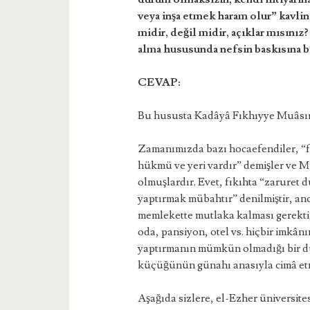
veya inşa etmek haram olur” kavlin
midir, değil midir, açıklar mısını
alma hususunda nefsin baskısına bi
CEVAP:
Bu hususta Kadâyâ Fıkhıyye Muâsıra
Zamanımızda bazı hocaefendiler, “fa
hükmü ve yeri vardır” demişler ve M
olmuşlardır. Evet, fıkıhta “zaruret 
yaptırmak mübahtır” denilmiştir, anc
memlekette mutlaka kalması gerektiğ
oda, pansiyon, otel vs. hiçbir imkân
yaptırmanın mümkün olmadığı bir du
küçüğünün günahı anasıyla cimâ et
Aşağıda sizlere, el-Ezher üniversit