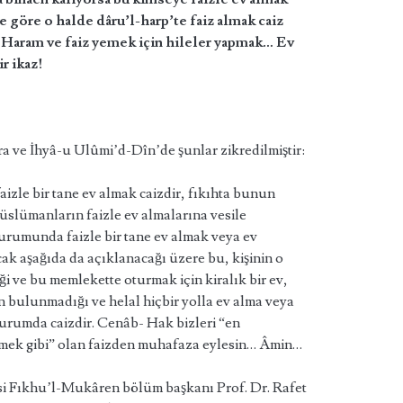
e göre o halde dâru’l-harp’te faiz almak caiz
z? Haram ve faiz yemek için hileler yapmak… Ev
r ikaz!
 ve İhyâ-u Ulûmi’d-Dîn’de şunlar zikredilmiştir:
izle bir tane ev almak caizdir, fıkıhta bunun
üslümanların faizle ev almalarına vesile
durumunda faizle bir tane ev almak veya ev
ak aşağıda da açıklanacağı üzere bu, kişinin o
i ve bu memlekette oturmak için kiralık bir ev,
ın bulunmadığı ve helal hiçbir yolla ev alma veya
rumda caizdir. Cenâb- Hak bizleri “en
mek gibi” olan faizden muhafaza eylesin… Âmin…
esi Fıkhu’l-Mukâren bölüm başkanı Prof. Dr. Rafet