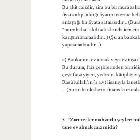
Bu akit caizdir, zira bu bir murabaha
fiyata alıp, aldığı fiyatın üzerine be
anlaştığı bir fiyata satmasıdır… (B
“murabaha” akdi adı altında icra ettik
karıştırılmamalıdır…) (Şu an bankal
yapmamaktadır…)
c)
Bankanın, ev almak veya ev inşa e
Bu durum, faiz çeşitlerinden birisidi
çeşit faizi yiyen, yediren, kâtipliğini 
Rasûlullah’ın (s.a.v) lisanıyla lanet
… (Şu an bankaların-finans kurumlar
3- “Zaruretler mahzurlu şeyleri mü
tane ev almak caiz midir?