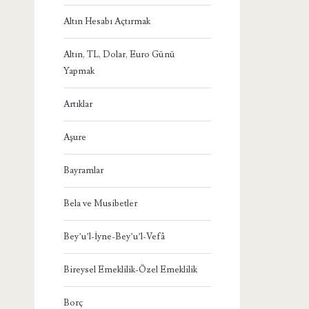
Altın Hesabı Açtırmak
Altın, TL, Dolar, Euro Günü
Yapmak
Artıklar
Aşure
Bayramlar
Bela ve Musibetler
Bey’u’l-İyne-Bey’u’l-Vefâ
Bireysel Emeklilik-Özel Emeklilik
Borç