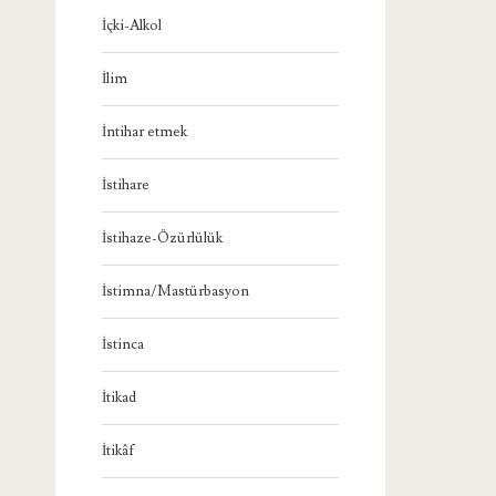
İçki-Alkol
İlim
İntihar etmek
İstihare
İstihaze-Özürlülük
İstimna/Mastürbasyon
İstinca
İtikad
İtikâf