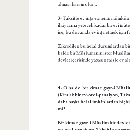
alması haram olur…
3-
Taksitle ev inşa etmenin mümkün o
ihtiyacına yetecek kadar bir evi müt
ise, bu durumda ev inşa etmek için 
Zikredilen bu helal durumlardan biri
halde bir Müslümanın ister Müslüman 
devlet içerisinde yaşasın faizle ev 
4-
O halde, bir kimse gayr-i Müslim
(Kiralık bir ev-otel-pansiyon, Taks
daha başka helal imkânlardan hiçbi
mi?
Bir kimse gayr-i Müslim bir devlett
ev-otel-pansiyon, Taksitle ev satın