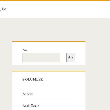
IŞIM
Birincil
Ara
Yan
Ara
Menü
BÖLÜMLER
Abdest
Adak-Nezir