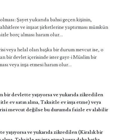
lması: Şayet yukarıda bahsi geçen kişinin,
eahhitlere ve inşaat şirketlerine yaptırması mümkün
faizle borç alması haram olur…
si veya helal olan başka bir durum mevcut ise, o
bir devlet içerisinde ister gayr-i Müslim bir
alması veya inşa etmesi haram olur…
 bir devlette yaşıyorsa ve yukarıda zikredilen
itle ev satın alma, Taksitle ev inşa etme) veya
risi mevcut değilse bu durumda faizle ev alabilir
e yaşıyorsa ve yukarıda zikredilen (Kiralık bir
 alma, Taksitle ev inşa etme) veya daha başka