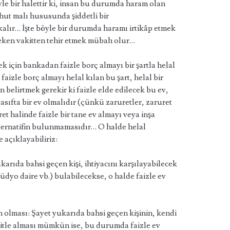
le bir halettir ki, insan bu durumda haram olan
ut malı hususunda şiddetli bir
alır… İşte böyle bir durumda haramı irtikâp etmek
reken vakitten tehir etmek mübah olur…
k için bankadan faizle borç almayı bir şartla helal
faizle borç almayı helal kılan bu şart, helal bir
belirtmek gerekir ki faizle elde edilecek bu ev,
asıfta bir ev olmalıdır (çünkü zaruretler, zaruret
ret halinde faizle bir tane ev almayı veya inşa
 alternatifin bulunmamasıdır… O halde helal
 açıklayabiliriz:
arıda bahsi geçen kişi, ihtiyacını karşılayabilecek
stüdyo daire vb.) bulabilecekse, o halde faizle ev
olması: Şayet yukarıda bahsi geçen kişinin, kendi
sitle alması mümkün ise, bu durumda faizle ev