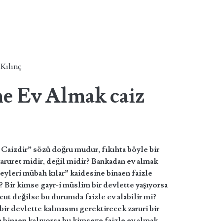
 Kılınç
ne Ev Almak caiz
Caizdir” sözü doğru mudur, fıkıhta böyle bir
zaruret midir, değil midir? Bankadan ev almak
eyleri mübah kılar” kaidesine binaen faizle
? Bir kimse gayr-i müslim bir devlette yaşıyorsa
cut değilse bu durumda faizle ev alabilir mi?
bir devlette kalmasını gerektirecek zaruri bir
 binaen kalıyorsa bu kimseye faizle ev almak