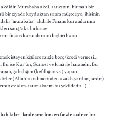
 akdidir. Murabaha akdi, satıcının, bir malı bir
lirli bir ziyade koyduktan sonra müşteriye, ikisinin
uradaki “murabaha” akdi ile Finans kurumlarının
leri satış/akit birbirine
arın-finans kurumlarının hiçbiri bunu
tmek isteyen kişilere faizle borç/kredi vermesi…
r. Bu ise Kur’ân, Sünnet ve İcmâ ile haramdır. Bu
yapan, şahitliğini (kefilliğini vs.) yapan
lidirler (Allah’ın rahmetinden uzaklaştırılmışlardır)
ının ev alım-satım sistemi bu şekildedir…)
bah kılar” kaidesine binaen faizle sadece bir