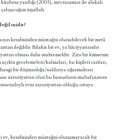
itabına yazdığı (2003), mevzuumuz ile alakalı
çalışacağım inşallah.
değil midir?
sızın kendisinden müstağni olunabilecek bir metâ
attan değildir. Bilakis bir ev, ya hâciyyattandır
yyattan olması daha muhtemeldir. Zira bir kimsenin
 açıkta gecelemeleri/kalmaları, bu kişileri canları,
hangi bir düşmanlığa/saldırıya uğramaktan
sı zaruriyattan olan bu hususların muhafazasını
 Binaenaleyh evin zaruriyattan olduğu ortaya
i ev, kendisinden müstağni olunamayacak bir