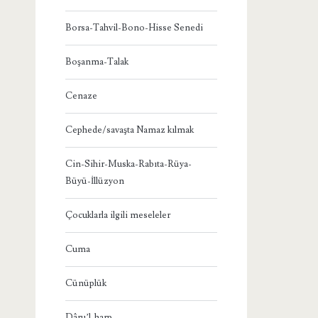
Borsa-Tahvil-Bono-Hisse Senedi
Boşanma-Talak
Cenaze
Cephede/savaşta Namaz kılmak
Cin-Sihir-Muska-Rabıta-Rüya-
Büyü-İllüzyon
Çocuklarla ilgili meseleler
Cuma
Cünüplük
Dâru’l-harp