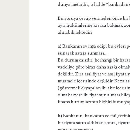
dünya metaıdır, o halde “bankadan e
Bu soruya cevap vermeden önce bir b
ayrı hükümlerine kısaca bakmak zoru
alınabilmektedir:
a)
Bankanın ev inşa edip, bu evleri pe
sunarak satışa sunması…
Bu durum caizdir, herhangi bir haraml
vadeliye göre biraz daha aşağı olmakt
değildir. Zira asıl fiyat ve asıl fiyat
muamele içerisinde değildir. Keza asıl
(göstermelik) yapılan iki akit içeris
olmak üzere iki fiyat sunulması hile
finans kurumlarının hiçbiri bunu 
b)
Bankanın, bankanın ve müşterinin üz
bir fiyata satın aldıktan sonra, fiyat
müşteriye satması.