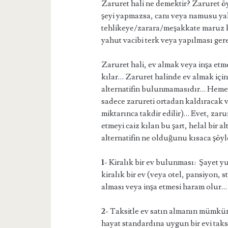
Zaruret hali ne demektir? Zaruret öy
şeyi yapmazsa, canı veya namusu yah
tehlikeye/zarara/meşakkate maruz k
yahut vacibi terk veya yapılması ge
Zaruret hali, ev almak veya inşa etme
kılar… Zaruret halinde ev almak için 
alternatifin bulunmamasıdır… Hemen 
sadece zarureti ortadan kaldıracak v
miktarınca takdir edilir)… Evet, zaru
etmeyi caiz kılan bu şart, helal bir
alternatifin ne olduğunu kısaca şöyle
1-
Kiralık bir ev bulunması: Şayet yuk
kiralık bir ev (veya otel, pansiyon, 
alması veya inşa etmesi haram olur…
2-
Taksitle ev satın almanın mümkün 
hayat standardına uygun bir evi tak