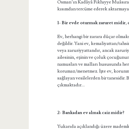
Osman’ın Kadâyâ Fıkhıyye Muâsıra k
kısımdan tercüme ederek aktarmaya 
1- Bir evde oturmak zaruret midir, 
Ev, herhangi bir zarara dûçar olmak
değildir. Yani ev, kemaliyattan/tahsin
veya zaruriyyattandır, ancak zaruri
ailesinin, eşinin ve çoluk çocuğunun
namusları ve malları hususunda her
korumaz/menetmez. İşte ev, korunma
sağlayan vesilelerden bir tanesidir.
çıkmaktadır…
2- Bankadan ev almak caiz midir?
Yukarıda açıklandığı üzere mademk