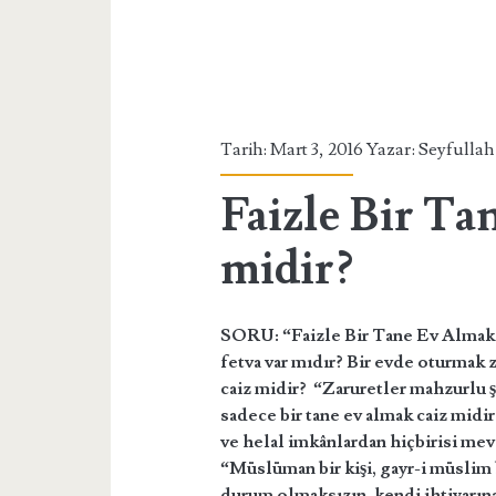
Tarih: Mart 3, 2016 Yazar:
Seyfullah
Faizle Bir Ta
midir?
SORU:
“Faizle Bir Tane Ev Almak 
fetva var mıdır? Bir evde oturmak 
caiz midir? “Zaruretler mahzurlu ş
sadece bir tane ev almak caiz midir
ve helal imkânlardan hiçbirisi mev
“Müslüman bir kişi, gayr-i müslim 
durum olmaksızın, kendi ihtiyarına