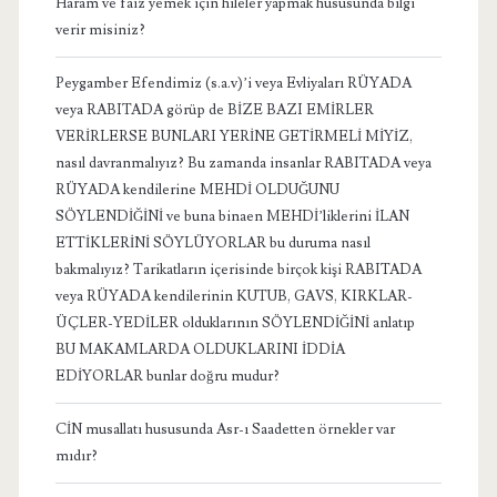
Haram ve faiz yemek için hileler yapmak hususunda bilgi
verir misiniz?
Peygamber Efendimiz (s.a.v)’i veya Evliyaları RÜYADA
veya RABITADA görüp de BİZE BAZI EMİRLER
VERİRLERSE BUNLARI YERİNE GETİRMELİ MİYİZ,
nasıl davranmalıyız? Bu zamanda insanlar RABITADA veya
RÜYADA kendilerine MEHDİ OLDUĞUNU
SÖYLENDİĞİNİ ve buna binaen MEHDİ’liklerini İLAN
ETTİKLERİNİ SÖYLÜYORLAR bu duruma nasıl
bakmalıyız? Tarikatların içerisinde birçok kişi RABITADA
veya RÜYADA kendilerinin KUTUB, GAVS, KIRKLAR-
ÜÇLER-YEDİLER olduklarının SÖYLENDİĞİNİ anlatıp
BU MAKAMLARDA OLDUKLARINI İDDİA
EDİYORLAR bunlar doğru mudur?
CİN musallatı hususunda Asr-ı Saadetten örnekler var
mıdır?