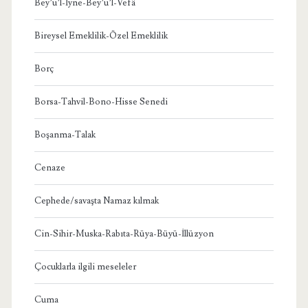
Bey’u’l-İyne-Bey’u’l-Vefâ
Bireysel Emeklilik-Özel Emeklilik
Borç
Borsa-Tahvil-Bono-Hisse Senedi
Boşanma-Talak
Cenaze
Cephede/savaşta Namaz kılmak
Cin-Sihir-Muska-Rabıta-Rüya-Büyü-İllüzyon
Çocuklarla ilgili meseleler
Cuma