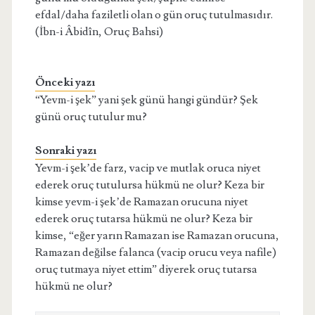
efdal/daha faziletli olan o gün oruç tutulmasıdır.
(İbn-i Âbidîn, Oruç Bahsi)
Önceki yazı
“Yevm-i şek” yani şek günü hangi gündür? Şek
günü oruç tutulur mu?
Sonraki yazı
Yevm-i şek’de farz, vacip ve mutlak oruca niyet
ederek oruç tutulursa hükmü ne olur? Keza bir
kimse yevm-i şek’de Ramazan orucuna niyet
ederek oruç tutarsa hükmü ne olur? Keza bir
kimse, “eğer yarın Ramazan ise Ramazan orucuna,
Ramazan değilse falanca (vacip orucu veya nafile)
oruç tutmaya niyet ettim” diyerek oruç tutarsa
hükmü ne olur?