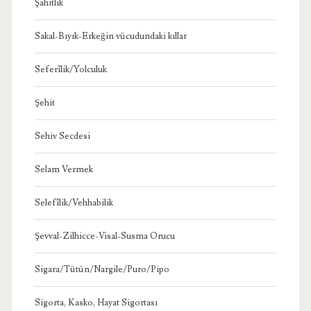
Şahitlik
Sakal-Bıyık-Erkeğin vücudundaki kıllar
Seferîlik/Yolculuk
Şehit
Sehiv Secdesi
Selam Vermek
Selefîlik/Vehhabilik
Şevval-Zilhicce-Visal-Susma Orucu
Sigara/Tütün/Nargile/Puro/Pipo
Sigorta, Kasko, Hayat Sigortası