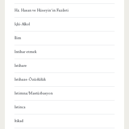
Hz. Hasan ve Hüseyin’in Fazileti
İçki-Alkol
İlim
İntihar etmek
İstihare
İstihaze-Özürlülük
İstimna/Mastürbasyon
İstinca
İtikad