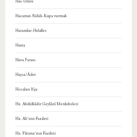
Hac-Umre
Hacamat-Sülük-Kupa vurmak
Haramlar-Helaller
Hasta
Hava Parası
Hayız/Âdet
Hocaları İfşa
Hz. Abdülkâdir Geylânî Menkıbeleri
Hz. Ali’nin Fazileti
Hz. Fâtıma’nın Fazileti