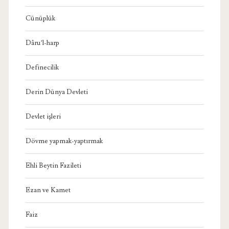
Cünüplük
Dâru’l-harp
Definecilik
Derin Dünya Devleti
Devlet işleri
Dövme yapmak-yaptırmak
Ehli Beytin Fazileti
Ezan ve Kamet
Faiz