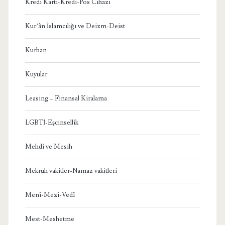
Kredi Kartı-Kredi-Pos Cihazı
Kur’ân İslamcılığı ve Deizm-Deist
Kurban
Kuyular
Leasing – Finansal Kiralama
LGBTİ-Eşcinsellik
Mehdi ve Mesih
Mekruh vakitler-Namaz vakitleri
Menî-Mezî-Vedî
Mest-Meshetme