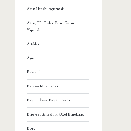
Altın Hesabı Açtırmak
Altın, TL, Dolar, Euro Günü
Yapmak
Artıklar
Aşure
Bayramlar
Bela ve Musibetler
Bey’u’l-İyne-Bey’u’l-Vefâ
Bireysel Emeklilik-Özel Emeklilik
Borç