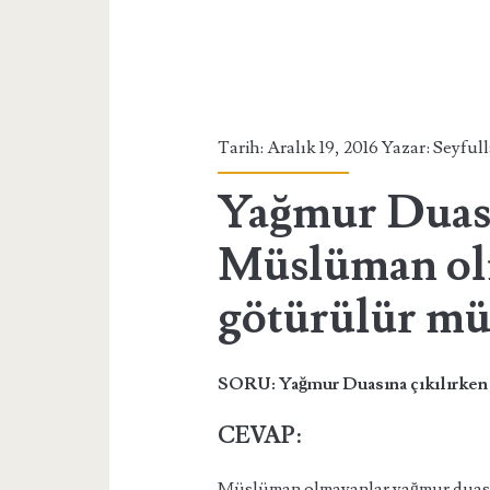
Tarih: Aralık 19, 2016 Yazar:
Seyfull
Yağmur Duası
Müslüman ol
götürülür mü
SORU: Yağmur Duasına çıkılırken
CEVAP:
Müslüman olmayanlar yağmur duasın