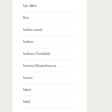
İçki-Alkol
İlim
İntihar etmek
İstihare
İstihaze-Özürlülük
İstimna/Mastürbasyon
İstinca
İtikad
İtikâf