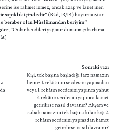
rine ise rahmet inmez, ancak azap ve lanet iner.
ir sapıklık içindedir”
(Râd, 13/14) buyurmuştur.
le beraber olan Müslümandan berîyim”
öre; “Onlar kendileri yağmur duasına çıkarlarsa
ât)
Sonraki yazı
Kişi, tek başına başladığı farz namazın
ız
henüz 1. rekâtının secdesini yapmadan
nda
veya 1. rekâtın secdesini yapınca yahut
3. rekâtın secdesini yapınca kamet
getirilirse nasıl davranır? Akşam ve
sabah namazını tek başına kılan kişi 2.
rekâtın secdesini yapmadan kamet
getirilirse nasıl davranır?