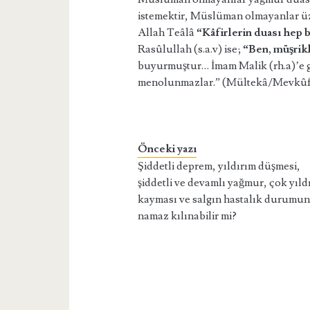
istemektir, Müslüman olmayanlar üze
Allah Teâlâ
“Kâfirlerin duası hep b
Rasûlullah (s.a.v) ise;
“Ben, müşrik
buyurmuştur… İmam Malik (rh.a)’e g
menolunmazlar.” (Mültekâ/Mevkûf
Önceki yazı
Şiddetli deprem, yıldırım düşmesi,
şiddetli ve devamlı yağmur, çok yıld
kayması ve salgın hastalık durumu
namaz kılınabilir mi?