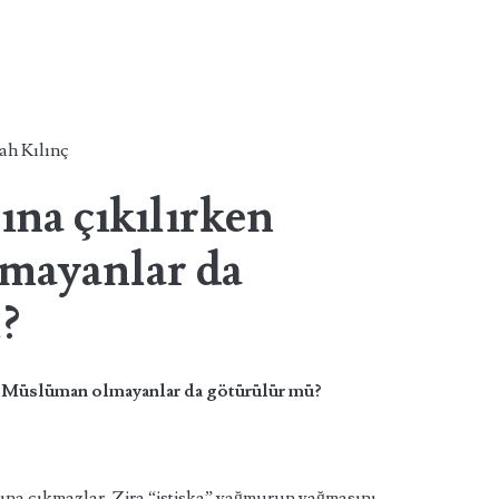
ah Kılınç
na çıkılırken
mayanlar da
?
 Müslüman olmayanlar da götürülür mü?
a çıkmazlar. Zira “istiska” yağmurun yağmasını