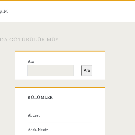
IŞIM
 DA GÖTÜRÜLÜR MÜ?
Birincil
Ara
Yan
Ara
Menü
BÖLÜMLER
Abdest
Adak-Nezir