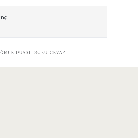
ınç
AĞMUR DUASI
SORU-CEVAP