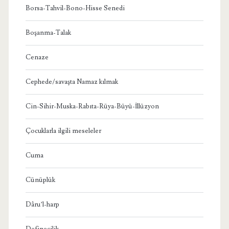
Borsa-Tahvil-Bono-Hisse Senedi
Boşanma-Talak
Cenaze
Cephede/savaşta Namaz kılmak
Cin-Sihir-Muska-Rabıta-Rüya-Büyü-İllüzyon
Çocuklarla ilgili meseleler
Cuma
Cünüplük
Dâru’l-harp
Definecilik