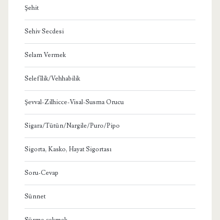
Şehit
Sehiv Secdesi
Selam Vermek
Selefîlik/Vehhabilik
Şevval-Zilhicce-Visal-Susma Orucu
Sigara/Tütün/Nargile/Puro/Pipo
Sigorta, Kasko, Hayat Sigortası
Soru-Cevap
Sünnet
Sürme çekmek