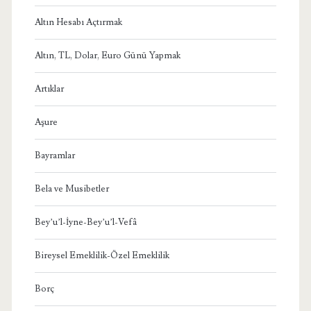
Altın Hesabı Açtırmak
Altın, TL, Dolar, Euro Günü Yapmak
Artıklar
Aşure
Bayramlar
Bela ve Musibetler
Bey’u’l-İyne-Bey’u’l-Vefâ
Bireysel Emeklilik-Özel Emeklilik
Borç