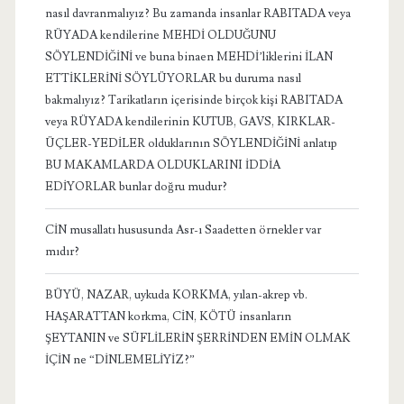
nasıl davranmalıyız? Bu zamanda insanlar RABITADA veya
RÜYADA kendilerine MEHDİ OLDUĞUNU
SÖYLENDİĞİNİ ve buna binaen MEHDİ’liklerini İLAN
ETTİKLERİNİ SÖYLÜYORLAR bu duruma nasıl
bakmalıyız? Tarikatların içerisinde birçok kişi RABITADA
veya RÜYADA kendilerinin KUTUB, GAVS, KIRKLAR-
ÜÇLER-YEDİLER olduklarının SÖYLENDİĞİNİ anlatıp
BU MAKAMLARDA OLDUKLARINI İDDİA
EDİYORLAR bunlar doğru mudur?
CİN musallatı hususunda Asr-ı Saadetten örnekler var
mıdır?
BÜYÜ, NAZAR, uykuda KORKMA, yılan-akrep vb.
HAŞARATTAN korkma, CİN, KÖTÜ insanların
ŞEYTANIN ve SÜFLİLERİN ŞERRİNDEN EMİN OLMAK
İÇİN ne “DİNLEMELİYİZ?”