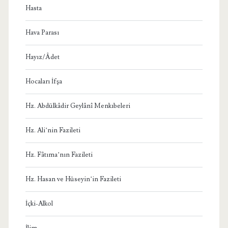
Hasta
Hava Parası
Hayız/Âdet
Hocaları İfşa
Hz. Abdülkâdir Geylânî Menkıbeleri
Hz. Ali’nin Fazileti
Hz. Fâtıma’nın Fazileti
Hz. Hasan ve Hüseyin’in Fazileti
İçki-Alkol
İlim