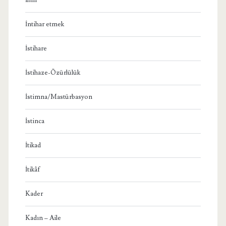
İntihar etmek
İstihare
İstihaze-Özürlülük
İstimna/Mastürbasyon
İstinca
İtikad
İtikâf
Kader
Kadın – Aile