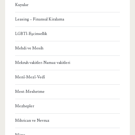
Kuyular
Leasing – Finansal Kiralama
LGBTİ-Eşcinsellik
Mehdi ve Mesih
Mekruh vakitler-Namaz vakitleri
Menî-Mezî-Vedî
Mest-Meshetme
Mezhepler
Mihrican ve Nevruz
Miras