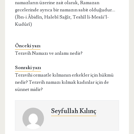
namazların üzerine zait olarak, Ramazan
gecelerinde ayrıca bir namazın sabit olduğudur…
(İbn-i Âbidîn, Halebî Sağîr, Teshîl li-Mesâi’l-
Kudûrî)
Önceki yazı
Teravih Namazı ve anlamı nedir?
Sonraki yazı
Teravihi cemaatle kılmanın erkekler için hükmü
nedir? Teravih namazı kılmak kadınlar için de
sünnet midir?
Seyfullah Kılınç