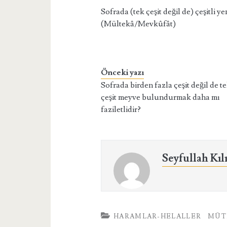
Sofrada (tek çeşit değil de) çeşitli
(Mültekâ/Mevkûfât)
Önceki yazı
Sofrada birden fazla çeşit değil de t
çeşit meyve bulundurmak daha mı
faziletlidir?
Seyfullah Kıl
HARAMLAR-HELALLER
MÜT