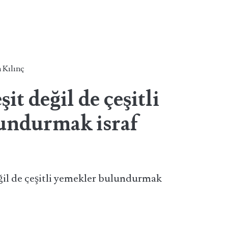
 Kılınç
it değil de çeşitli
undurmak israf
ğil de çeşitli yemekler bulundurmak