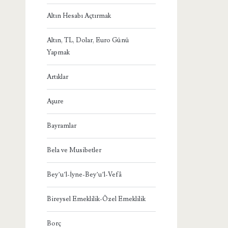
Altın Hesabı Açtırmak
Altın, TL, Dolar, Euro Günü
Yapmak
Artıklar
Aşure
Bayramlar
Bela ve Musibetler
Bey’u’l-İyne-Bey’u’l-Vefâ
Bireysel Emeklilik-Özel Emeklilik
Borç