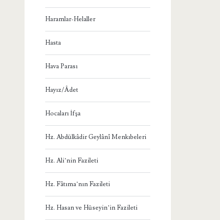
Haramlar-Helaller
Hasta
Hava Parası
Hayız/Âdet
Hocaları İfşa
Hz. Abdülkâdir Geylânî Menkıbeleri
Hz. Ali’nin Fazileti
Hz. Fâtıma’nın Fazileti
Hz. Hasan ve Hüseyin’in Fazileti