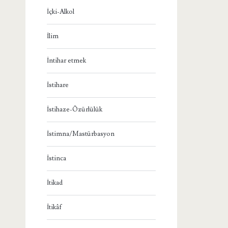
İçki-Alkol
İlim
İntihar etmek
İstihare
İstihaze-Özürlülük
İstimna/Mastürbasyon
İstinca
İtikad
İtikâf