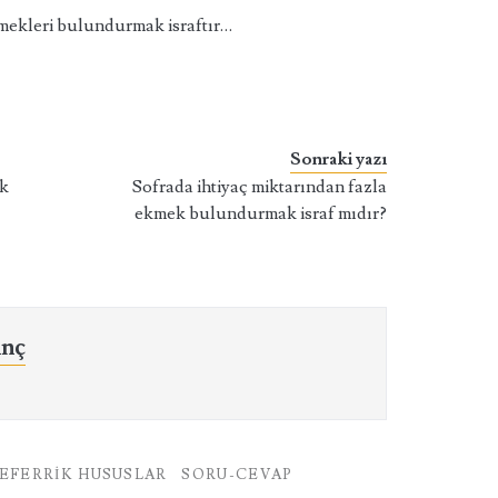
 yemekleri bulundurmak israftır…
Sonraki yazı
ek
Sofrada ihtiyaç miktarından fazla
ekmek bulundurmak israf mıdır?
ınç
EFERRIK HUSUSLAR
SORU-CEVAP