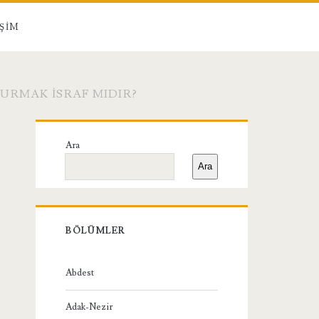
IŞIM
URMAK ISRAF MIDIR?
Birincil
Ara
Yan
Ara
Menü
BÖLÜMLER
Abdest
Adak-Nezir