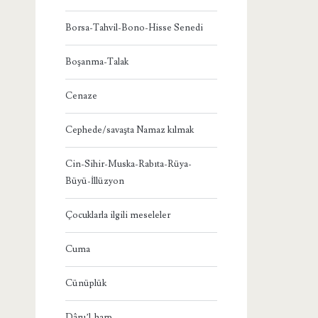
Borsa-Tahvil-Bono-Hisse Senedi
Boşanma-Talak
Cenaze
Cephede/savaşta Namaz kılmak
Cin-Sihir-Muska-Rabıta-Rüya-
Büyü-İllüzyon
Çocuklarla ilgili meseleler
Cuma
Cünüplük
Dâru’l-harp