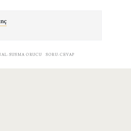
ınç
ISAL-SUSMA ORUCU
SORU-CEVAP