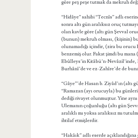
göre peş peşe tutmak da mekruh deği
“Hidâye” sahibi “Tecnîs” adlı eseri
sonra altı gün aralıksız oruç tutma
olan kavle göre (altı gün Şevval or
(bunun) mekruh olması, (kişinin) 
olunamadığı içindir, (zira bu orucu
benzemiş olur. Fakat şimdi bu mana (b
Ebûlleys’in Kitâbü’n-Nevâzil’inde,
Burhânî’de ve ez-Zahîre’de de buna 
“Gâye”’de Hasan b. Ziyâd’ın (altı g
“Ramazan (ayı orucuyla) bu günleri
dediği rivayet olunmuştur. Yine ayn
Ulemanın çoğunluğu (altı gün Şevva
aralıklı mı yoksa aralıksız mı tutul
ihtilaf etmişlerdir.
“Hakâık” adlı eserde açıklandığına