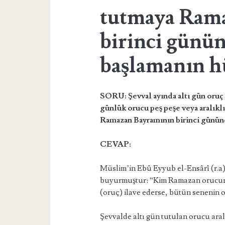
tutmaya Ram
birinci günü
başlamanın h
SORU:
Şevval ayında altı gün oru
günlük orucu peş peşe veya aralık
Ramazan Bayramının birinci günü
CEVAP:
Müslim’in Ebû Eyyub el-Ensârî (r.a)’
buyurmuştur: “Kim Ramazan orucunu 
(oruç) ilave ederse, bütün senenin o
Şevvalde altı gün tutulan orucu ar