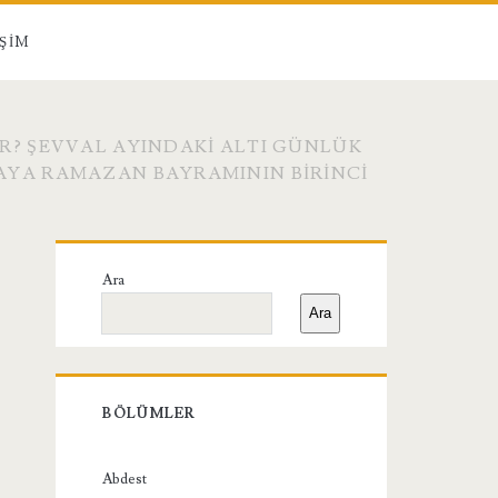
IŞIM
R? ŞEVVAL AYINDAKI ALTI GÜNLÜK
AYA RAMAZAN BAYRAMININ BIRINCI
Birincil
Ara
Yan
Ara
Menü
BÖLÜMLER
Abdest