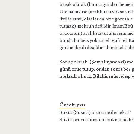
bitişik olarak (birinci günden heme
Ulemamız ise (aralıklı mı yoksa ara
ihtilâf etmiş olsalar da bize göre (
tutmak) mekruh değildir. İmam Ebû Y
orucunun) aralıksız tutulmasını me
bunda bir beis yoktur. el-Vâfî, el-
göre mekruh değildir” denilmektedir
Sonuç olarak:
(Şevval ayındaki) me
günü oruç tutup, ondan sonra beş 
mekruh olmaz. Bilakis müstehap 
Önceki yazı
Sükût (Susma) orucu ne demektir?
Sükût orucu tutmanın hükmü nedir