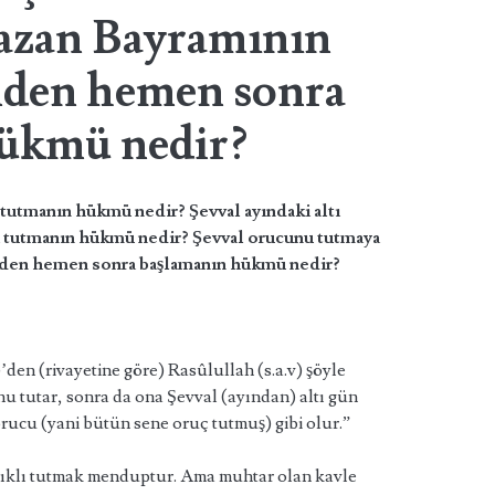
azan Bayramının
nden hemen sonra
ükmü nedir?
ç tutmanın hükmü nedir? Şevval ayındaki altı
lı tutmanın hükmü nedir? Şevval orucunu tutmaya
nden hemen sonra başlamanın hükmü nedir?
den (rivayetine göre) Rasûlullah (s.a.v) şöyle
tutar, sonra da ona Şevval (ayından) altı gün
rucu (yani bütün sene oruç tutmuş) gibi olur.”
alıklı tutmak menduptur. Ama muhtar olan kavle