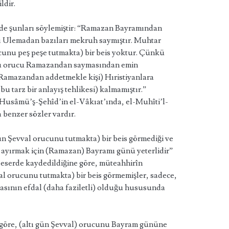
ldir.
nde şunları söylemiştir: “Ramazan Bayramından
yı Ulemadan bazıları mekruh saymıştır. Muhtar
ucunu peş peşe tutmakta) bir beis yoktur. Çünkü
bu orucu Ramazandan saymasından emin
 Ramazandan addetmekle kişi) Hıristiyanlara
u tarz bir anlayış tehlikesi) kalmamıştır.”
 Husâmü’ş-Şehîd’in el-Vâkıat’ında, el-Muhîti’l-
benzer sözler vardır.
ün Şevval orucunu tutmakta) bir beis görmediği ve
 ayırmak için (Ramazan) Bayramı günü yeterlidir”
ı eserde kaydedildiğine göre, müteahhirîn
l orucunu tutmakta) bir beis görmemişler, sadece,
masının efdal (daha faziletli) olduğu hususunda
 göre, (altı gün Şevval) orucunu Bayram gününe