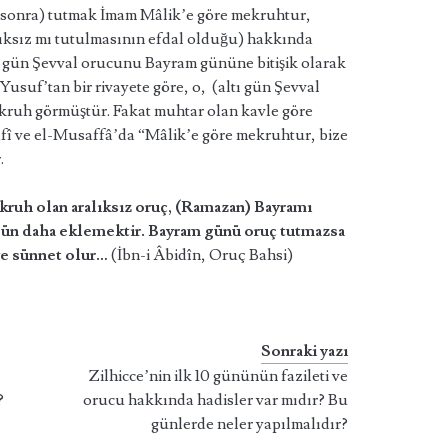
n sonra) tutmak İmam Mâlik’e göre mekruhtur,
lıksız mı tutulmasının efdal olduğu) hakkında
altı gün Şevval orucunu Bayram gününe bitişik olarak
usuf’tan bir rivayete göre, o, (altı gün Şevval
kruh görmüştür. Fakat muhtar olan kavle göre
Kâfî ve el-Musaffâ’da “Mâlik’e göre mekruhtur, bize
.
kruh olan aralıksız oruç, (Ramazan) Bayramı
gün daha eklemektir. Bayram günü oruç tutmazsa
ve sünnet olur…
(İbn-i Âbidîn, Oruç Bahsi)
Sonraki yazı
Zilhicce’nin ilk 10 gününün fazileti ve
?
orucu hakkında hadisler var mıdır? Bu
günlerde neler yapılmalıdır?