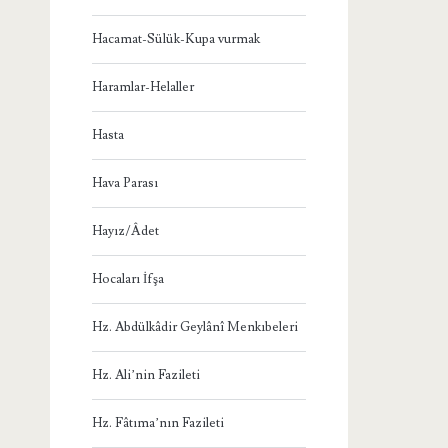
Hacamat-Sülük-Kupa vurmak
Haramlar-Helaller
Hasta
Hava Parası
Hayız/Âdet
Hocaları İfşa
Hz. Abdülkâdir Geylânî Menkıbeleri
Hz. Ali’nin Fazileti
Hz. Fâtıma’nın Fazileti