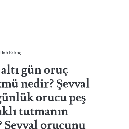
llah Kılınç
 altı gün oruç
mü nedir? Şevval
 günlük orucu peş
lıklı tutmanın
 Şevval orucunu