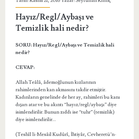
Tarih: Kasım 21, 2016 Yazar:
Seyfullah Kılınç
Hayız/Regl/Aybaşı ve
Temizlik hali nedir?
SORU: Hayız/Regl/Aybaşı ve Temizlik hali
nedir?
CEVAP:
Allah Teâlâ, âdemoğlunun kızlarının
rahimlerinden kan akmasını takdir etmiştir.
Kadınların genelinde de her ay, rahimleri bu kanı
dışarı atar ve bu akıntı “hayız/regl/aybaşı” diye
isimlendirilir. Bunun zıddı ise “tuhr” (temizlik)
diye isimlendirilir…
(Teshîl li-Mesâil Kudûrî, İhtiyâr, Cevheretü’n-