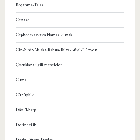
Boşanma-Talak
Cenaze
Cephede/savaşta Namaz kılmak
Cin-Sihir-Muska-Rabıta-Rüya-Büyü-İllüzyon
Çocuklarla ilgili meseleler
Cuma
Cünüplük
Dâru’l-harp
Definecilik
Derin Dünya Devleti