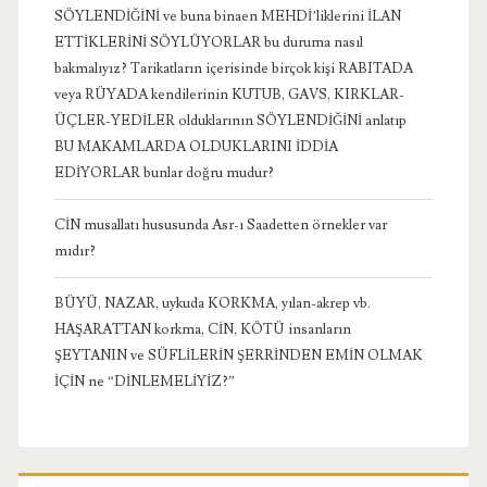
SÖYLENDİĞİNİ ve buna binaen MEHDİ’liklerini İLAN
ETTİKLERİNİ SÖYLÜYORLAR bu duruma nasıl
bakmalıyız? Tarikatların içerisinde birçok kişi RABITADA
veya RÜYADA kendilerinin KUTUB, GAVS, KIRKLAR-
ÜÇLER-YEDİLER olduklarının SÖYLENDİĞİNİ anlatıp
BU MAKAMLARDA OLDUKLARINI İDDİA
EDİYORLAR bunlar doğru mudur?
CİN musallatı hususunda Asr-ı Saadetten örnekler var
mıdır?
BÜYÜ, NAZAR, uykuda KORKMA, yılan-akrep vb.
HAŞARATTAN korkma, CİN, KÖTÜ insanların
ŞEYTANIN ve SÜFLİLERİN ŞERRİNDEN EMİN OLMAK
İÇİN ne “DİNLEMELİYİZ?”