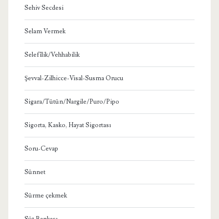
Sehiv Secdesi
Selam Vermek
Selefîlik/Vehhabilik
Şevval-Zilhicce-Visal-Susma Orucu
Sigara/Tütün/Nargile/Puro/Pipo
Sigorta, Kasko, Hayat Sigortası
Soru-Cevap
Sünnet
Sürme çekmek
Süt Bankası