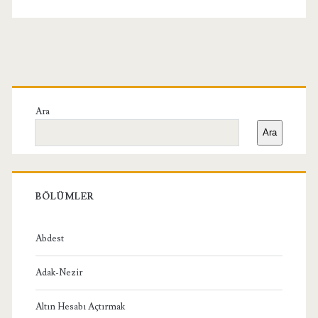
Birincil
Yan
Ara
Ara
Menü
BÖLÜMLER
Abdest
Adak-Nezir
Altın Hesabı Açtırmak