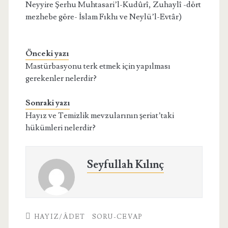
Neyyire Şerhu Muhtasari’l-Kudûrî, Zuhaylî -dört
mezhebe göre- İslam Fıkhı ve Neylü’l-Evtâr)
Önceki yazı
Mastürbasyonu terk etmek için yapılması
gerekenler nelerdir?
Sonraki yazı
Hayız ve Temizlik mevzularının şeriat’taki
hükümleri nelerdir?
Seyfullah Kılınç
HAYIZ/ÂDET
SORU-CEVAP