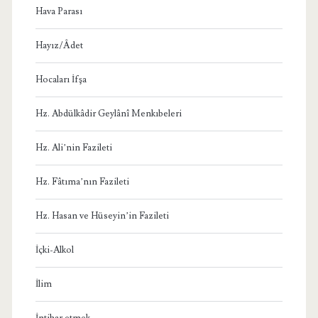
Hava Parası
Hayız/Âdet
Hocaları İfşa
Hz. Abdülkâdir Geylânî Menkıbeleri
Hz. Ali’nin Fazileti
Hz. Fâtıma’nın Fazileti
Hz. Hasan ve Hüseyin’in Fazileti
İçki-Alkol
İlim
İntihar etmek