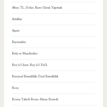
Altın, TL, Dolar, Euro Günü Yapmak
Artıklar
Aşure
Bayramlar
Bela ve Musibetler
Bey’u’l-İyne-Bey’u’l-Vefâ
Bireysel Emeklilik-Özel Emeklilik
Borç
Borsa-Tahvil-Bono-Hisse Senedi