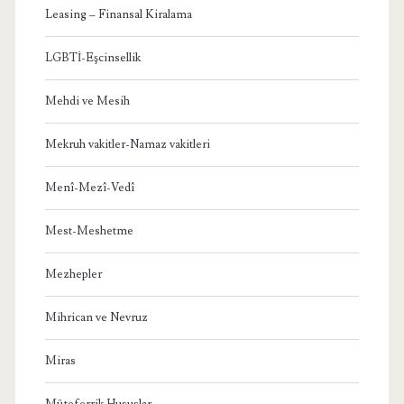
Leasing – Finansal Kiralama
LGBTİ-Eşcinsellik
Mehdi ve Mesih
Mekruh vakitler-Namaz vakitleri
Menî-Mezî-Vedî
Mest-Meshetme
Mezhepler
Mihrican ve Nevruz
Miras
Müteferrik Hususlar