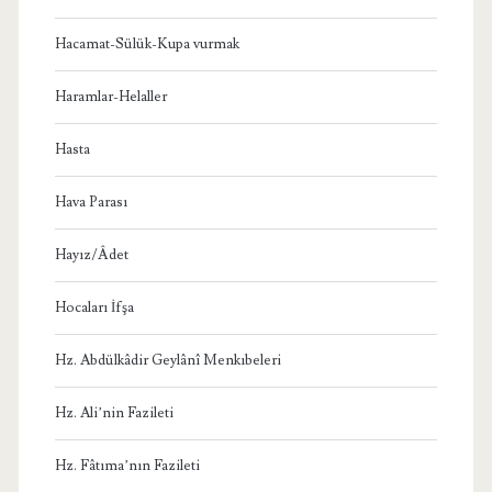
Hacamat-Sülük-Kupa vurmak
Haramlar-Helaller
Hasta
Hava Parası
Hayız/Âdet
Hocaları İfşa
Hz. Abdülkâdir Geylânî Menkıbeleri
Hz. Ali’nin Fazileti
Hz. Fâtıma’nın Fazileti