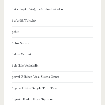
Sakal-Bıyık-Erkeğin vücudundaki kıllar
Seferîlik/Yolculuk
Şehit
Sehiv Secdesi
Selam Vermek
Selefîlik/Vehhabilik
Şevval-Zilhicce-Visal-Susma Orucu
Sigara/Tütün/Nargile/Puro/Pipo
Sigorta, Kasko, Hayat Sigortası