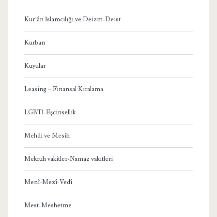
Kur’ân İslamcılığı ve Deizm-Deist
Kurban
Kuyular
Leasing – Finansal Kiralama
LGBTİ-Eşcinsellik
Mehdi ve Mesih
Mekruh vakitler-Namaz vakitleri
Menî-Mezî-Vedî
Mest-Meshetme