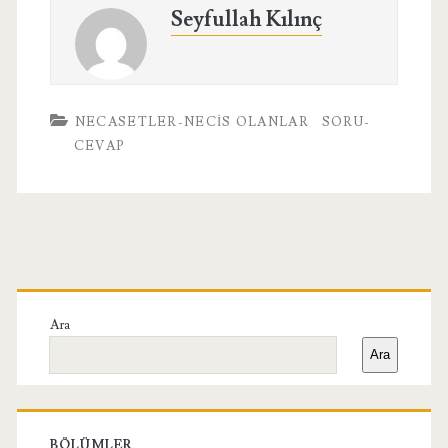
Seyfullah Kılınç
NECASETLER-NECIS OLANLAR
SORU-
CEVAP
Birincil
Yan
Ara
Ara
Menü
BÖLÜMLER