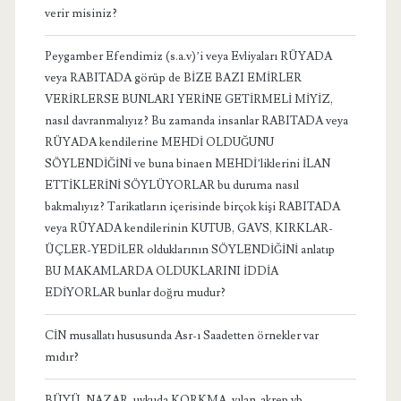
verir misiniz?
Peygamber Efendimiz (s.a.v)’i veya Evliyaları RÜYADA
veya RABITADA görüp de BİZE BAZI EMİRLER
VERİRLERSE BUNLARI YERİNE GETİRMELİ MİYİZ,
nasıl davranmalıyız? Bu zamanda insanlar RABITADA veya
RÜYADA kendilerine MEHDİ OLDUĞUNU
SÖYLENDİĞİNİ ve buna binaen MEHDİ’liklerini İLAN
ETTİKLERİNİ SÖYLÜYORLAR bu duruma nasıl
bakmalıyız? Tarikatların içerisinde birçok kişi RABITADA
veya RÜYADA kendilerinin KUTUB, GAVS, KIRKLAR-
ÜÇLER-YEDİLER olduklarının SÖYLENDİĞİNİ anlatıp
BU MAKAMLARDA OLDUKLARINI İDDİA
EDİYORLAR bunlar doğru mudur?
CİN musallatı hususunda Asr-ı Saadetten örnekler var
mıdır?
BÜYÜ, NAZAR, uykuda KORKMA, yılan-akrep vb.