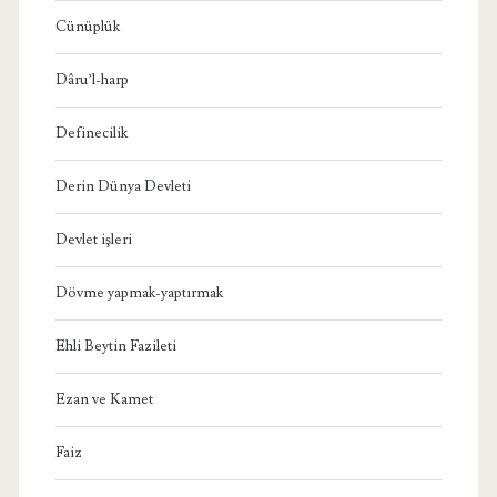
Cünüplük
Dâru’l-harp
Definecilik
Derin Dünya Devleti
Devlet işleri
Dövme yapmak-yaptırmak
Ehli Beytin Fazileti
Ezan ve Kamet
Faiz