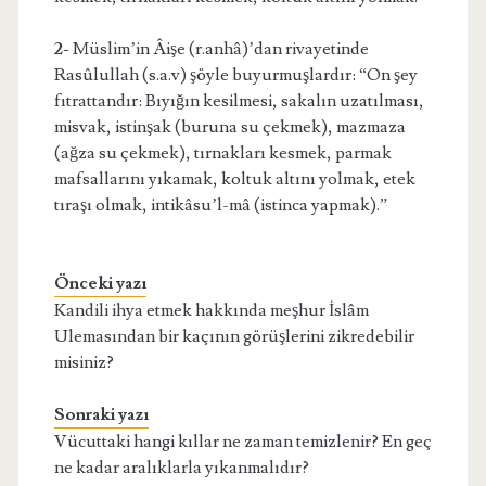
2-
Müslim’in Âişe (r.anhâ)’dan rivayetinde
Rasûlullah (s.a.v) şöyle buyurmuşlardır: “On şey
fıtrattandır: Bıyığın kesilmesi, sakalın uzatılması,
misvak, istinşak (buruna su çekmek), mazmaza
(ağza su çekmek), tırnakları kesmek, parmak
mafsallarını yıkamak, koltuk altını yolmak, etek
tıraşı olmak, intikâsu’l-mâ (istinca yapmak).”
Önceki yazı
Kandili ihya etmek hakkında meşhur İslâm
Ulemasından bir kaçının görüşlerini zikredebilir
misiniz?
Sonraki yazı
Vücuttaki hangi kıllar ne zaman temizlenir? En geç
ne kadar aralıklarla yıkanmalıdır?