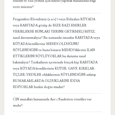
Haram ve faiz yemek için hileler yapmak hususunda bilgi
verir misiniz?
Peygamber Efendimiz (s.a.v)’i veya Evliyaları RÜYADA
veya RABITADA görüp de BİZE BAZI EMİRLER
VERİRLERSE BUNLARI YERİNE GETİRMELİ MİYİZ,
nasıl davranmalıyız? Bu zamanda insanlar RABITADA veya
RÜYADA kendilerine MEHDİ OLDUĞUNU
SÖYLENDİĞİNİ ve buna binaen MEHDİ’liklerini İLAN
ETTİKLERİNİ SÖYLÜYORLAR bu duruma nasıl
bakmalıyız? Tarikatların içerisinde birçok kişi RABITADA
veya RÜYADA kendilerinin KUTUB, GAVS, KIRKLAR-
ÜÇLER-YEDİLER olduklarının SÖYLENDİĞİNİ anlatıp
BU MAKAMLARDA OLDUKLARINI İDDİA
EDİYORLAR bunlar doğru mudur?
CİN musallatı hususunda Asr-ı Saadetten örnekler var
mıdır?