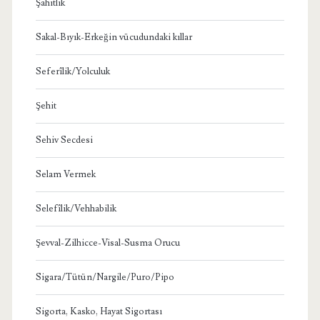
Şahitlik
Sakal-Bıyık-Erkeğin vücudundaki kıllar
Seferîlik/Yolculuk
Şehit
Sehiv Secdesi
Selam Vermek
Selefîlik/Vehhabilik
Şevval-Zilhicce-Visal-Susma Orucu
Sigara/Tütün/Nargile/Puro/Pipo
Sigorta, Kasko, Hayat Sigortası