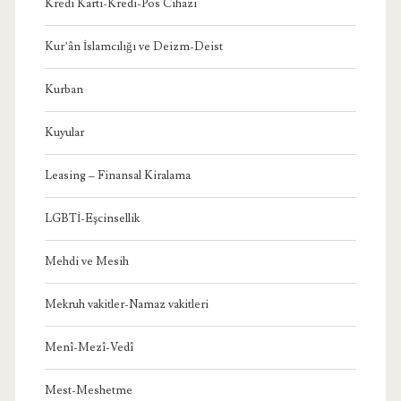
Kredi Kartı-Kredi-Pos Cihazı
Kur’ân İslamcılığı ve Deizm-Deist
Kurban
Kuyular
Leasing – Finansal Kiralama
LGBTİ-Eşcinsellik
Mehdi ve Mesih
Mekruh vakitler-Namaz vakitleri
Menî-Mezî-Vedî
Mest-Meshetme