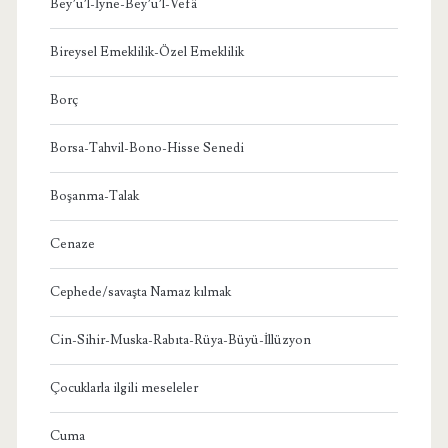
Bey’u’l-İyne-Bey’u’l-Vefâ
Bireysel Emeklilik-Özel Emeklilik
Borç
Borsa-Tahvil-Bono-Hisse Senedi
Boşanma-Talak
Cenaze
Cephede/savaşta Namaz kılmak
Cin-Sihir-Muska-Rabıta-Rüya-Büyü-İllüzyon
Çocuklarla ilgili meseleler
Cuma