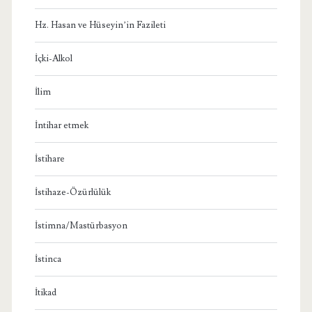
Hz. Hasan ve Hüseyin’in Fazileti
İçki-Alkol
İlim
İntihar etmek
İstihare
İstihaze-Özürlülük
İstimna/Mastürbasyon
İstinca
İtikad