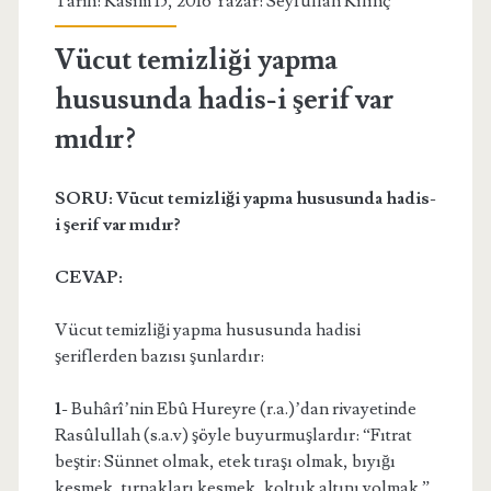
Tarih: Kasım 15, 2016 Yazar:
Seyfullah Kılınç
Vücut temizliği yapma
hususunda hadis-i şerif var
mıdır?
SORU: Vücut temizliği yapma hususunda hadis-
i şerif var mıdır?
CEVAP:
Vücut temizliği yapma hususunda hadisi
şeriflerden bazısı şunlardır:
1-
Buhârî’nin Ebû Hureyre (r.a.)’dan rivayetinde
Rasûlullah (s.a.v) şöyle buyurmuşlardır: “Fıtrat
beştir: Sünnet olmak, etek tıraşı olmak, bıyığı
kesmek, tırnakları kesmek, koltuk altını yolmak.”