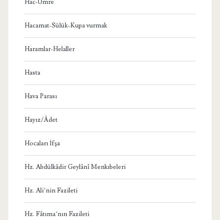
Hac-Umre
Hacamat-Sülük-Kupa vurmak
Haramlar-Helaller
Hasta
Hava Parası
Hayız/Âdet
Hocaları İfşa
Hz. Abdülkâdir Geylânî Menkıbeleri
Hz. Ali’nin Fazileti
Hz. Fâtıma’nın Fazileti