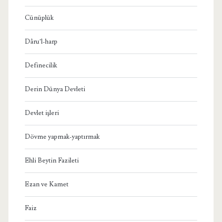
Cünüplük
Dâru’l-harp
Definecilik
Derin Dünya Devleti
Devlet işleri
Dövme yapmak-yaptırmak
Ehli Beytin Fazileti
Ezan ve Kamet
Faiz