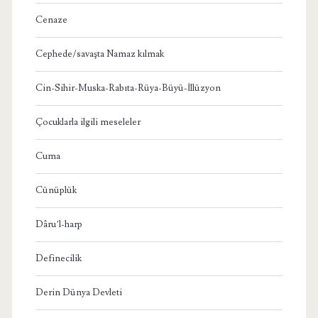
Cenaze
Cephede/savaşta Namaz kılmak
Cin-Sihir-Muska-Rabıta-Rüya-Büyü-İllüzyon
Çocuklarla ilgili meseleler
Cuma
Cünüplük
Dâru’l-harp
Definecilik
Derin Dünya Devleti