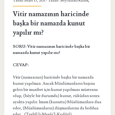
Tarih: Mart 15, 2017 Yazar:
Seyfullah Kılınç
Vitir namazının haricinde
başka bir namazda kunut
yapılır mı?
SORU: Vitir
namazının haricinde başka bir
namazda kunut yapılır mı?
CEVAP:
Vitir (namazının) haricinde başka bir namazda
kunut yapılmaz. Ancak Müslümanların başına
gelen bir musibet için kunut yapılması müstesna
olup, (böyle bir durumda) kunut, rükûdan sonra
ayakta yapılır. İmam (kunutta) Müslümanlara dua
eder, (Müslümanların) düşmanlarına da beddua
eder… (Teshîl li-Mesâi’l-Kudûrî)