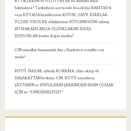
ETTİKLERİNİ SÖYLÜYORLAR bu duruma nasıl
bakmalıyız? Tarikatların içerisinde birçok kişi RABITADA
veya RÜYADA kendilerinin KUTUB, GAVS, KIRKLAR-
ÜÇLER-YEDİLER olduklarının SÖYLENDİĞİNİ anlatıp
BU MAKAMLARDA OLDUKLARINI İDDİA
EDİYORLAR bunlar doğru mudur?
CİN musallatı hususunda Asr-ı Saadetten örnekler var
mıdır?
BÜYÜ, NAZAR, uykuda KORKMA, yılan-akrep vb.
HAŞARATTAN korkma, CİN, KÖTÜ insanların
ŞEYTANIN ve SÜFLİLERİN ŞERRİNDEN EMİN OLMAK
İÇİN ne “DİNLEMELİYİZ?”