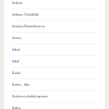
İstihare
İstihaze-Özürlülük
İstimna/Mastürbasyon
İstinca
İtikad
İtikâf
Kader
Kadın – Aile
Kadının yolculuk yapması
Kahve