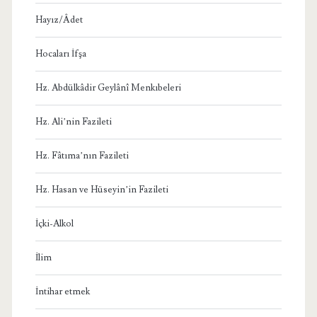
Hayız/Âdet
Hocaları İfşa
Hz. Abdülkâdir Geylânî Menkıbeleri
Hz. Ali’nin Fazileti
Hz. Fâtıma’nın Fazileti
Hz. Hasan ve Hüseyin’in Fazileti
İçki-Alkol
İlim
İntihar etmek