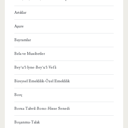
Artıklar
Aşure
Bayramlar
Bela ve Musibetler
Bey’u’l-İyne-Bey’u’l-Vefâ
Bireysel Emeklilik-Özel Emeklilik
Borç
Borsa-Tahvil-Bono-Hisse Senedi
Boşanma-Talak