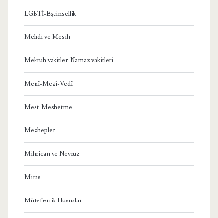
LGBTİ-Eşcinsellik
Mehdi ve Mesih
Mekruh vakitler-Namaz vakitleri
Menî-Mezî-Vedî
Mest-Meshetme
Mezhepler
Mihrican ve Nevruz
Miras
Müteferrik Hususlar