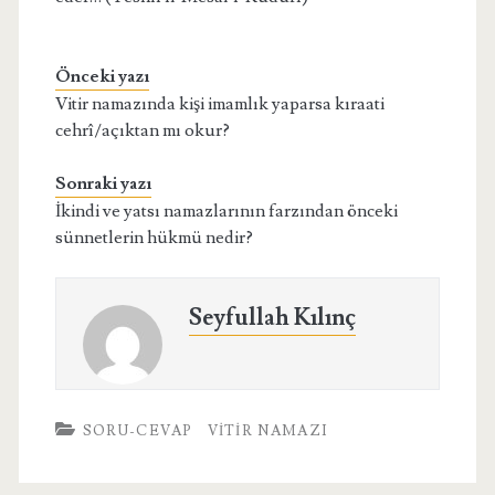
Önceki yazı
Vitir namazında kişi imamlık yaparsa kıraati
cehrî/açıktan mı okur?
Sonraki yazı
İkindi ve yatsı namazlarının farzından önceki
sünnetlerin hükmü nedir?
Seyfullah Kılınç
SORU-CEVAP
VITIR NAMAZI