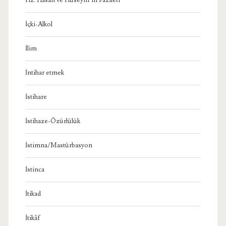
İçki-Alkol
İlim
İntihar etmek
İstihare
İstihaze-Özürlülük
İstimna/Mastürbasyon
İstinca
İtikad
İtikâf