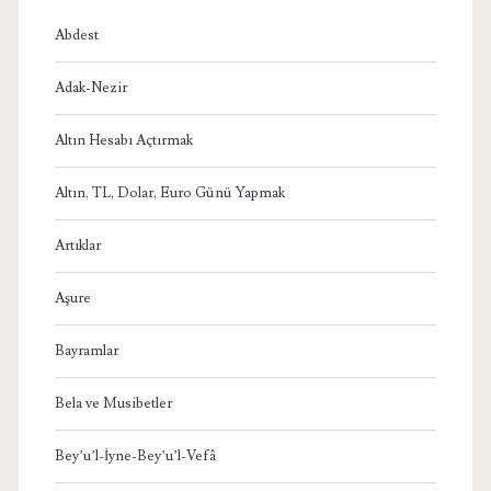
Abdest
Adak-Nezir
Altın Hesabı Açtırmak
Altın, TL, Dolar, Euro Günü Yapmak
Artıklar
Aşure
Bayramlar
Bela ve Musibetler
Bey’u’l-İyne-Bey’u’l-Vefâ