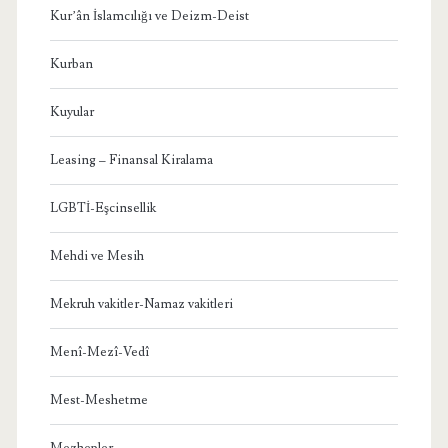
Kur’ân İslamcılığı ve Deizm-Deist
Kurban
Kuyular
Leasing – Finansal Kiralama
LGBTİ-Eşcinsellik
Mehdi ve Mesih
Mekruh vakitler-Namaz vakitleri
Menî-Mezî-Vedî
Mest-Meshetme
Mezhepler