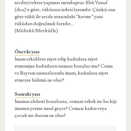
secdeyi tekrar yapması menduptur. Ebû Yusuf
(rh.a)’e göre, rükûnun iadesi lazımdır. Çünkü ona
göre rükû ile secde arasındaki “kavme” yani
rükûdan doğrulmak farzdır…
(Mültekâ/Mevkûfât)
Önceki yazı
İmam erkeklere niyet edip kadınlara niyet
etmemişse kadınların namazı bozulur mu? Cuma
ve Bayram namazlarında imam, kadınlara niyet
etmezse hükmü ne olur?
Sonraki yazı
İmamın abdesti bozulursa, cemaat erkek ise bu kişi
imamın yerine nasıl geçer? Cemaat kadın veya
çocuk ise durum ne olur?