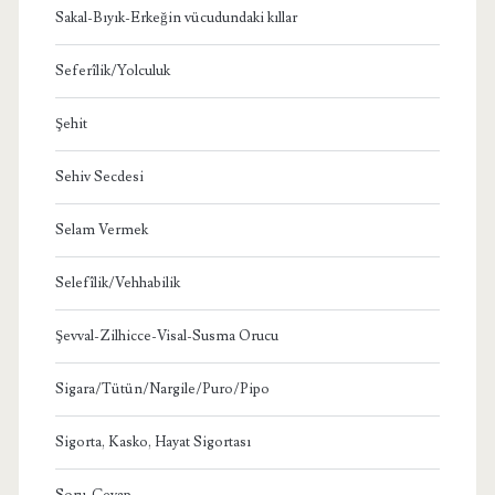
Sakal-Bıyık-Erkeğin vücudundaki kıllar
Seferîlik/Yolculuk
Şehit
Sehiv Secdesi
Selam Vermek
Selefîlik/Vehhabilik
Şevval-Zilhicce-Visal-Susma Orucu
Sigara/Tütün/Nargile/Puro/Pipo
Sigorta, Kasko, Hayat Sigortası
Soru-Cevap