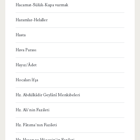
Hacamat-Sülük-Kupa vurmak
Haramlar-Helaller
Hasta
Hava Parası
Hayız/Âdet
Hocaları İfşa
Hz. Abdülkâdir Geylânî Menkıbeleri
Hz. Ali’nin Fazileti
Hz. Fâtıma’nın Fazileti
Hz. Hasan ve Hüseyin’in Fazileti