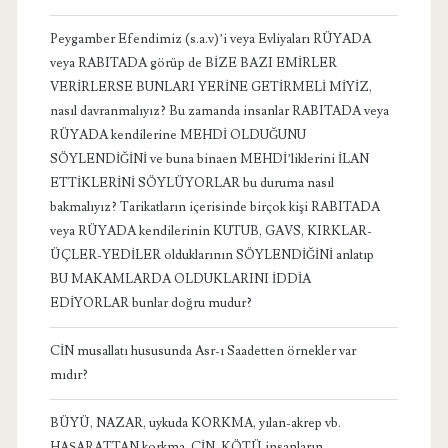
Peygamber Efendimiz (s.a.v)’i veya Evliyaları RÜYADA
veya RABITADA görüp de BİZE BAZI EMİRLER
VERİRLERSE BUNLARI YERİNE GETİRMELİ MİYİZ,
nasıl davranmalıyız? Bu zamanda insanlar RABITADA veya
RÜYADA kendilerine MEHDİ OLDUĞUNU
SÖYLENDİĞİNİ ve buna binaen MEHDİ’liklerini İLAN
ETTİKLERİNİ SÖYLÜYORLAR bu duruma nasıl
bakmalıyız? Tarikatların içerisinde birçok kişi RABITADA
veya RÜYADA kendilerinin KUTUB, GAVS, KIRKLAR-
ÜÇLER-YEDİLER olduklarının SÖYLENDİĞİNİ anlatıp
BU MAKAMLARDA OLDUKLARINI İDDİA
EDİYORLAR bunlar doğru mudur?
CİN musallatı hususunda Asr-ı Saadetten örnekler var
mıdır?
BÜYÜ, NAZAR, uykuda KORKMA, yılan-akrep vb.
HAŞARATTAN korkma, CİN, KÖTÜ insanların