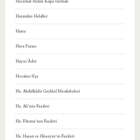
Hacamat-Sülük-Kupa vurmak
Haramlar-Helaller
Hasta
Hava Parası
Hayız/Âdet
Hocaları İfşa
Hz. Abdülkâdir Geylânî Menkıbeleri
Hz. Ali’nin Fazileti
Hz. Fâtıma’nın Fazileti
Hz. Hasan ve Hüseyin’in Fazileti