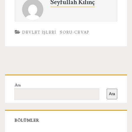
Seyfullah Kılınç
DEVLET IŞLERI
SORU-CEVAP
Birincil
Yan
Ara
Ara
Menü
BÖLÜMLER