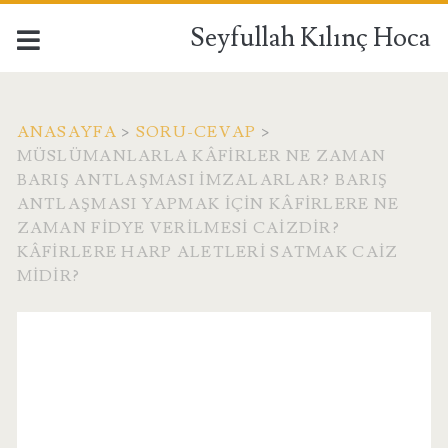
Seyfullah Kılınç Hoca
ANASAYFA
>
SORU-CEVAP
>
MÜSLÜMANLARLA KÂFIRLER NE ZAMAN
BARIŞ ANTLAŞMASI IMZALARLAR? BARIŞ
ANTLAŞMASI YAPMAK IÇIN KÂFIRLERE NE
ZAMAN FIDYE VERILMESI CAIZDIR?
KÂFIRLERE HARP ALETLERI SATMAK CAIZ
MIDIR?