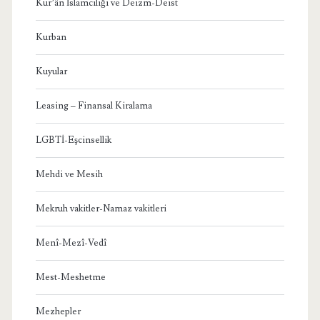
Kur’ân İslamcılığı ve Deizm-Deist
Kurban
Kuyular
Leasing – Finansal Kiralama
LGBTİ-Eşcinsellik
Mehdi ve Mesih
Mekruh vakitler-Namaz vakitleri
Menî-Mezî-Vedî
Mest-Meshetme
Mezhepler