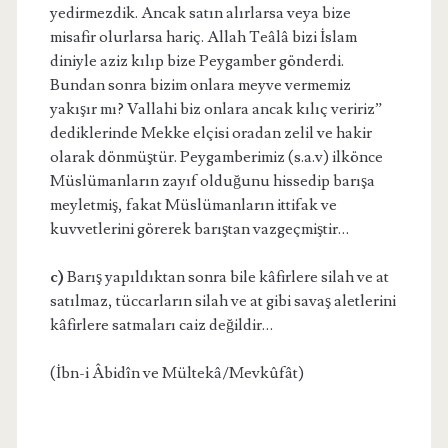
yedirmezdik. Ancak satın alırlarsa veya bize
misafir olurlarsa hariç. Allah Teâlâ bizi İslam
diniyle aziz kılıp bize Peygamber gönderdi.
Bundan sonra bizim onlara meyve vermemiz
yakışır mı? Vallahi biz onlara ancak kılıç veririz”
dediklerinde Mekke elçisi oradan zelil ve hakir
olarak dönmüştür. Peygamberimiz (s.a.v) ilkönce
Müslümanların zayıf olduğunu hissedip barışa
meyletmiş, fakat Müslümanların ittifak ve
kuvvetlerini görerek barıştan vazgeçmiştir…
c)
Barış yapıldıktan sonra bile kâfirlere silah ve at
satılmaz, tüccarların silah ve at gibi savaş aletlerini
kâfirlere satmaları caiz değildir…
(İbn-i Âbidîn ve Mültekâ/Mevkûfât)