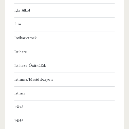
İçki-Alkol
İlim
İntihar etmek
İstihare
İstihaze-Özürlülük
İstimna/Mastürbasyon
İstinca
İtikad
İtikâf