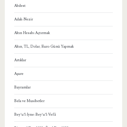
Abdest
Adak-Nezir
Altın Hesabı Açtırmak
Altın, TL, Dolar, Euro Günü Yapmak
Artıklar
Aşure
Bayramlar
Bela ve Musibetler
Bey’u’l-İyne-Bey’u’l-Vefâ