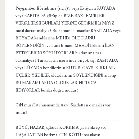
Peygamber Efendimiz (s.a.v)’i veya Evliyaları RÜYADA
veya RABITADA görüp de BİZE BAZI EMİRLER
VERİRLERSE BUNLARI YERİNE GETİRMELİ MİYİZ,
nasıl davranmalıyız? Bu zamanda insanlar RABITADA veya
RÜYADA kendilerine MEHDİ OLDUĞUNU
SÖYLENDİĞİNİ ve buna binaen MEHDİ’liklerini İLAN
ETTİKLERİNİ SÖYLÜYORLAR bu duruma nasıl
bakmalıyız? Tarikatların içerisinde birçok kişi RABITADA
veya RÜYADA kendilerinin KUTUB, GAVS, KIRKLAR-
ÜÇLER-YEDİLER olduklarının SÖYLENDİĞİNİ anlatıp
BU MAKAMLARDA OLDUKLARINI İDDİA
EDİYORLAR bunlar doğru mudur?
CİN musallatı hususunda Asr-ı Saadetten örnekler var
mıdır?
BÜYÜ, NAZAR, uykuda KORKMA, yılan-akrep vb.
HAŞARATTAN korkma, CİN, KÖTÜ insanların