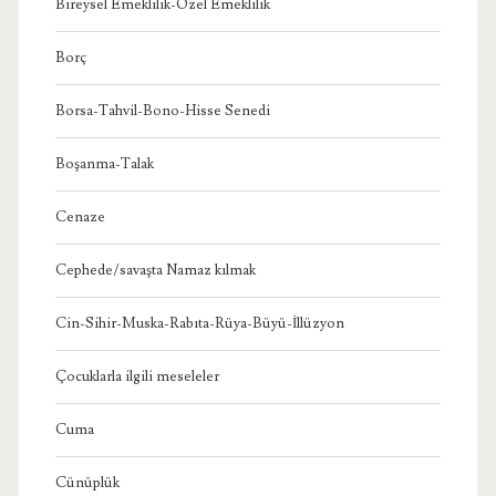
Bireysel Emeklilik-Özel Emeklilik
Borç
Borsa-Tahvil-Bono-Hisse Senedi
Boşanma-Talak
Cenaze
Cephede/savaşta Namaz kılmak
Cin-Sihir-Muska-Rabıta-Rüya-Büyü-İllüzyon
Çocuklarla ilgili meseleler
Cuma
Cünüplük