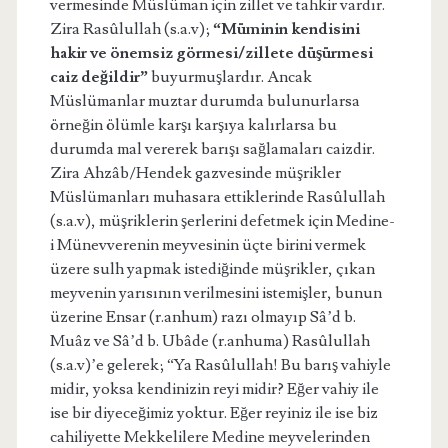
vermesinde Müslüman için zillet ve tahkir vardır.
Zira Rasûlullah (s.a.v);
“Müminin kendisini
hakir ve önemsiz görmesi/zillete düşürmesi
caiz değildir”
buyurmuşlardır. Ancak
Müslümanlar muztar durumda bulunurlarsa
örneğin ölümle karşı karşıya kalırlarsa bu
durumda mal vererek barışı sağlamaları caizdir.
Zira Ahzâb/Hendek gazvesinde müşrikler
Müslümanları muhasara ettiklerinde Rasûlullah
(s.a.v), müşriklerin şerlerini defetmek için Medine-
i Münevverenin meyvesinin üçte birini vermek
üzere sulh yapmak istediğinde müşrikler, çıkan
meyvenin yarısının verilmesini istemişler, bunun
üzerine Ensar (r.anhum) razı olmayıp Sâ’d b.
Muâz ve Sâ’d b. Ubâde (r.anhuma) Rasûlullah
(s.a.v)’e gelerek; “Ya Rasûlullah! Bu barış vahiyle
midir, yoksa kendinizin reyi midir? Eğer vahiy ile
ise bir diyeceğimiz yoktur. Eğer reyiniz ile ise biz
cahiliyette Mekkelilere Medine meyvelerinden