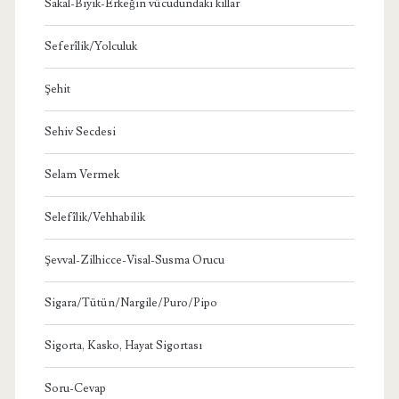
Sakal-Bıyık-Erkeğin vücudundaki kıllar
Seferîlik/Yolculuk
Şehit
Sehiv Secdesi
Selam Vermek
Selefîlik/Vehhabilik
Şevval-Zilhicce-Visal-Susma Orucu
Sigara/Tütün/Nargile/Puro/Pipo
Sigorta, Kasko, Hayat Sigortası
Soru-Cevap