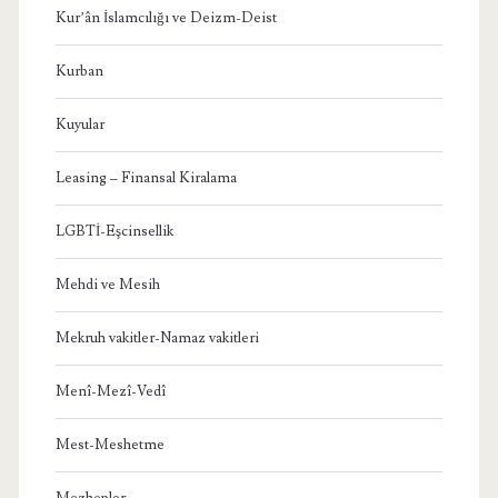
Kur’ân İslamcılığı ve Deizm-Deist
Kurban
Kuyular
Leasing – Finansal Kiralama
LGBTİ-Eşcinsellik
Mehdi ve Mesih
Mekruh vakitler-Namaz vakitleri
Menî-Mezî-Vedî
Mest-Meshetme
Mezhepler