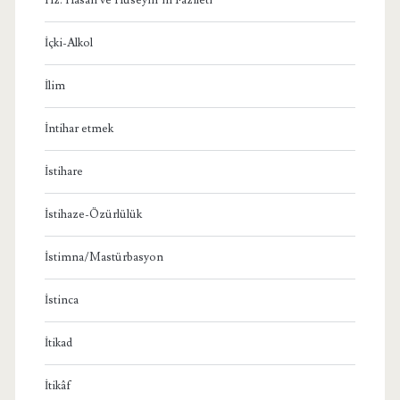
İçki-Alkol
İlim
İntihar etmek
İstihare
İstihaze-Özürlülük
İstimna/Mastürbasyon
İstinca
İtikad
İtikâf