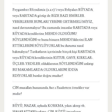
Peygamber Efendimiz (s.a.v)’i veya Evliyaları RÜYADA
veya RABITADA görüp de BİZE BAZI EMİRLER
VERİRLERSE BUNLARI YERİNE GETİRMELİ MİYİZ,
nasıl davranmalıyız? Bu zamanda insanlar RABITADA veya
RÜYADA kendilerine MEHDİ OLDUĞUNU
SÖYLENDİĞİNİ ve buna binaen MEHDİ’liklerini İLAN
ETTİKLERİNİ SÖYLÜYORLAR bu duruma nasıl
bakmalıyız? Tarikatların içerisinde birçok kişi RABITADA
veya RÜYADA kendilerinin KUTUB, GAVS, KIRKLAR-
ÜÇLER-YEDİLER olduklarının SÖYLENDİĞİNİ anlatıp
BU MAKAMLARDA OLDUKLARINI İDDİA
EDİYORLAR bunlar doğru mudur?
CİN musallatı hususunda Asr-ı Saadetten örnekler var
mıdır?
BÜYÜ, NAZAR, uykuda KORKMA, yılan-akrep vb.
HAŞARATTAN korkma, CİN, KÖTÜ insanların