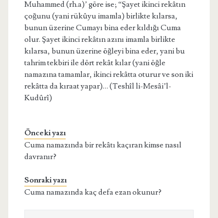
Muhammed (rh.a)’ göre ise; “Şayet ikinci rekâtın
çoğunu (yani rükûyu imamla) birlikte kılarsa,
bunun üzerine Cumayı bina eder kıldığı Cuma
olur. Şayet ikinci rekâtın azını imamla birlikte
kılarsa, bunun üzerine öğleyi bina eder, yani bu
tahrim tekbiri ile dört rekât kılar (yani öğle
namazına tamamlar, ikinci rekâtta oturur ve son iki
rekâtta da kıraat yapar)… (Teshîl li-Mesâi’l-
Kudûrî)
Önceki yazı
Cuma namazında bir rekâtı kaçıran kimse nasıl
davranır?
Sonraki yazı
Cuma namazında kaç defa ezan okunur?