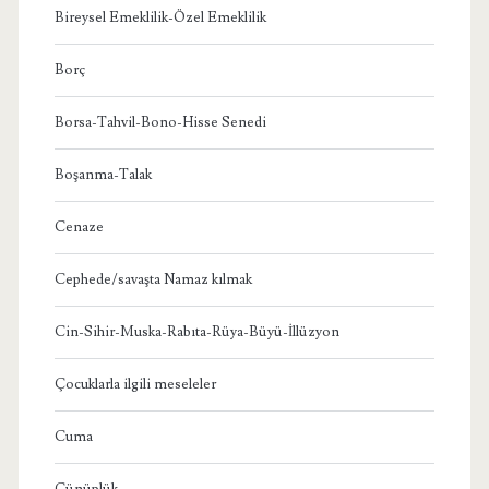
Bireysel Emeklilik-Özel Emeklilik
Borç
Borsa-Tahvil-Bono-Hisse Senedi
Boşanma-Talak
Cenaze
Cephede/savaşta Namaz kılmak
Cin-Sihir-Muska-Rabıta-Rüya-Büyü-İllüzyon
Çocuklarla ilgili meseleler
Cuma
Cünüplük