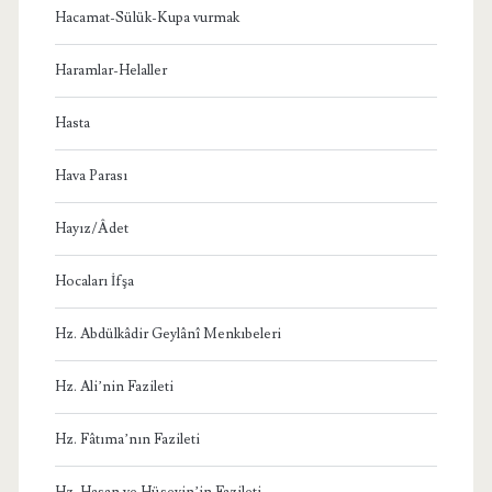
Hacamat-Sülük-Kupa vurmak
Haramlar-Helaller
Hasta
Hava Parası
Hayız/Âdet
Hocaları İfşa
Hz. Abdülkâdir Geylânî Menkıbeleri
Hz. Ali’nin Fazileti
Hz. Fâtıma’nın Fazileti
Hz. Hasan ve Hüseyin’in Fazileti