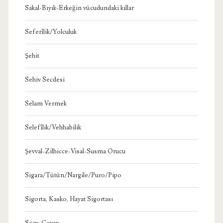
Sakal-Bıyık-Erkeğin vücudundaki kıllar
Seferîlik/Yolculuk
Şehit
Sehiv Secdesi
Selam Vermek
Selefîlik/Vehhabilik
Şevval-Zilhicce-Visal-Susma Orucu
Sigara/Tütün/Nargile/Puro/Pipo
Sigorta, Kasko, Hayat Sigortası
Soru-Cevap