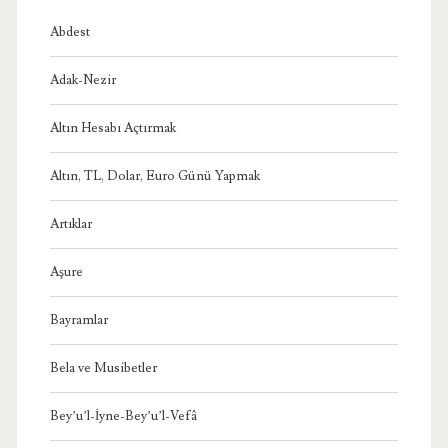
Abdest
Adak-Nezir
Altın Hesabı Açtırmak
Altın, TL, Dolar, Euro Günü Yapmak
Artıklar
Aşure
Bayramlar
Bela ve Musibetler
Bey’u’l-İyne-Bey’u’l-Vefâ