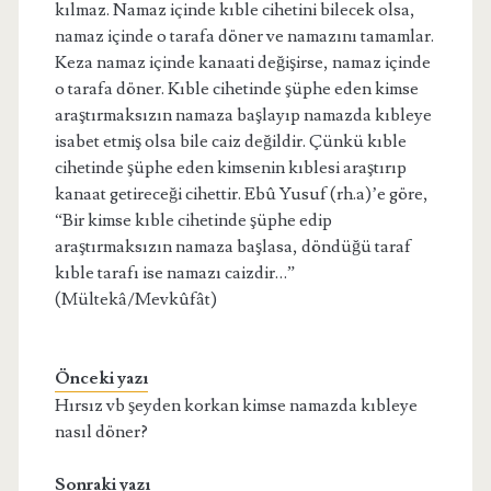
kılmaz. Namaz içinde kıble cihetini bilecek olsa,
namaz içinde o tarafa döner ve namazını tamamlar.
Keza namaz içinde kanaati değişirse, namaz içinde
o tarafa döner. Kıble cihetinde şüphe eden kimse
araştırmaksızın namaza başlayıp namazda kıbleye
isabet etmiş olsa bile caiz değildir. Çünkü kıble
cihetinde şüphe eden kimsenin kıblesi araştırıp
kanaat getireceği cihettir. Ebû Yusuf (rh.a)’e göre,
“Bir kimse kıble cihetinde şüphe edip
araştırmaksızın namaza başlasa, döndüğü taraf
kıble tarafı ise namazı caizdir…”
(Mültekâ/Mevkûfât)
Önceki yazı
Hırsız vb şeyden korkan kimse namazda kıbleye
nasıl döner?
Sonraki yazı