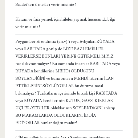
Saadet’ten örnekler verir misiniz?
Haram ve faiz yemek için hileler yapmak hususunda bilgi
verir misiniz?
Peygamber Efendimiz (s.a.v)’i veya Evliyaları RÜYADA
veya RABITADA görüp de BİZE BAZI EMİRLER
VERİRLERSE BUNLARI YERİNE GETİRMELİ MİYİZ,
nasıl davranmalıyız? Bu zamanda insanlar RABITADA veya
RÜYADA kendilerine MEHDİ OLDUĞUNU
SÖYLENDİĞİNİ ve buna binaen MEHDİ’liklerini İLAN
ETTİKLERİNİ SÖYLÜYORLAR bu duruma nasıl
bakmalıyız? Tarikatların içerisinde birçok kişi RABITADA
veya RÜYADA kendilerinin KUTUB, GAVS, KIRKLAR-
ÜÇLER-YEDİLER olduklarının SÖYLENDİĞİNİ anlatıp
BU MAKAMLARDA OLDUKLARINI İDDİA
EDİYORLAR bunlar doğru mudur?
CİN musallatı hususunda Asr-ı Saadetten örnekler var