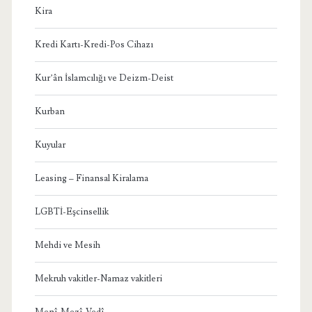
Kira
Kredi Kartı-Kredi-Pos Cihazı
Kur’ân İslamcılığı ve Deizm-Deist
Kurban
Kuyular
Leasing – Finansal Kiralama
LGBTİ-Eşcinsellik
Mehdi ve Mesih
Mekruh vakitler-Namaz vakitleri
Menî-Mezî-Vedî