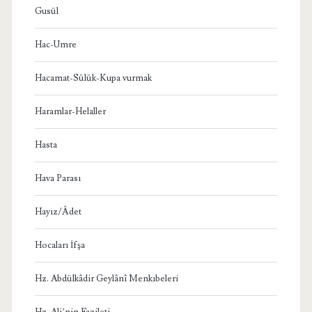
Gusül
Hac-Umre
Hacamat-Sülük-Kupa vurmak
Haramlar-Helaller
Hasta
Hava Parası
Hayız/Âdet
Hocaları İfşa
Hz. Abdülkâdir Geylânî Menkıbeleri
Hz. Ali’nin Fazileti