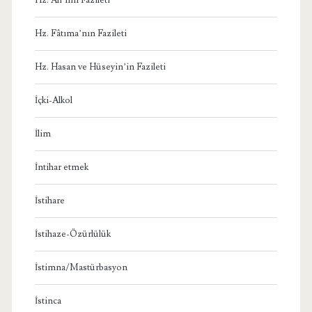
Hz. Fâtıma’nın Fazileti
Hz. Hasan ve Hüseyin’in Fazileti
İçki-Alkol
İlim
İntihar etmek
İstihare
İstihaze-Özürlülük
İstimna/Mastürbasyon
İstinca