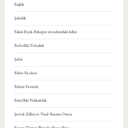
Sağlık
Şahitlik
Sakal-Bıyık-Erkeğin vücudundaki kıllar
Seferîlik/Yolculuk
Şehit
Sehiv Secdesi
Selam Vermek
Selefîlik/Vehhabilik
Şevval-Zilhicce-Visal-Susma Orucu
Sigara/Tütün/Nargile/Puro/Pipo