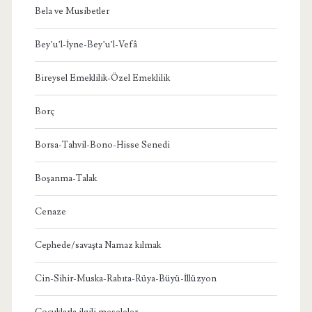
Bela ve Musibetler
Bey’u’l-İyne-Bey’u’l-Vefâ
Bireysel Emeklilik-Özel Emeklilik
Borç
Borsa-Tahvil-Bono-Hisse Senedi
Boşanma-Talak
Cenaze
Cephede/savaşta Namaz kılmak
Cin-Sihir-Muska-Rabıta-Rüya-Büyü-İllüzyon
Çocuklarla ilgili meseleler