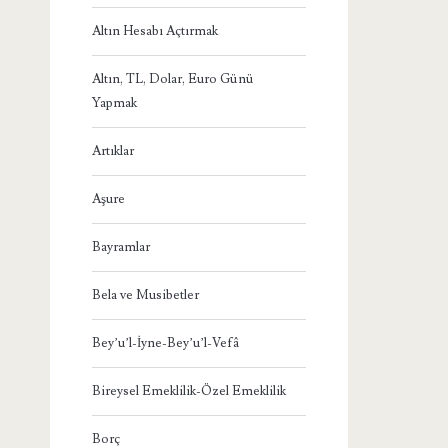
Altın Hesabı Açtırmak
Altın, TL, Dolar, Euro Günü
Yapmak
Artıklar
Aşure
Bayramlar
Bela ve Musibetler
Bey’u’l-İyne-Bey’u’l-Vefâ
Bireysel Emeklilik-Özel Emeklilik
Borç