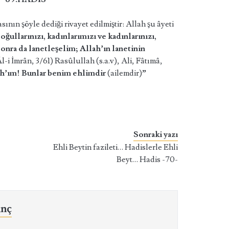
ının şöyle dediği rivayet edilmiştir: Allah şu âyeti
ğullarınızı, kadınlarımızı ve kadınlarınızı,
onra da lanetleşelim; Allah’ın lanetinin
l-i İmrân, 3/61) Rasûlullah (s.a.v), Ali, Fâtımâ,
h’ım! Bunlar benim ehlimdir
(ailemdir)
”
Sonraki yazı
Ehli Beytin fazileti… Hadislerle Ehli
Beyt… Hadis -70-
ınç