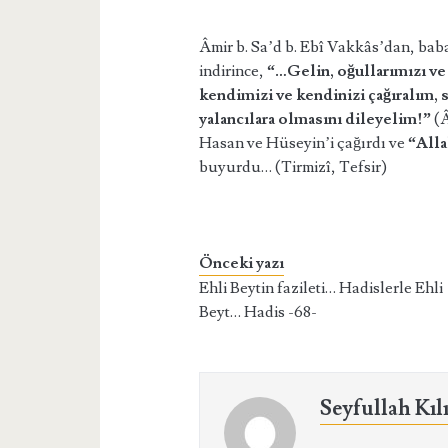
Âmir b. Sa’d b. Ebî Vakkâs’dan, babas
indirince,
“…Gelin, oğullarımızı ve o
kendimizi ve kendinizi çağıralım, s
yalancılara olmasını dileyelim!”
(Â
Hasan ve Hüseyin’i çağırdı ve
“Alla
buyurdu… (Tirmizî, Tefsir)
Önceki yazı
Ehli Beytin fazileti… Hadislerle Ehli
Beyt… Hadis -68-
Seyfullah Kıl