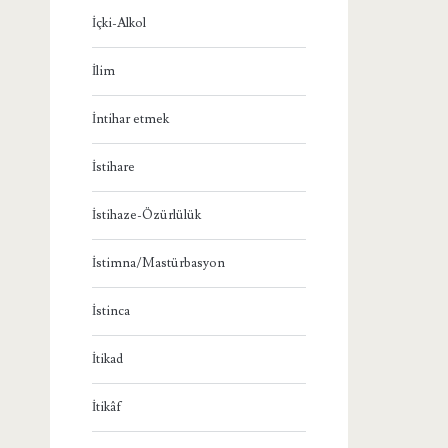
İçki-Alkol
İlim
İntihar etmek
İstihare
İstihaze-Özürlülük
İstimna/Mastürbasyon
İstinca
İtikad
İtikâf