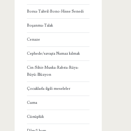
Borsa-Tahvil-Bono-Hisse Senedi
Boşanma-Talak
Cenaze
Cephede/savaşta Namaz kılmak
Cin-Sihir-Muska-Rabıta-Rüya-
Büyü-İllüzyon
Çocuklarla ilgili meseleler
Cuma
Cünüplük
Dâru’l-harp