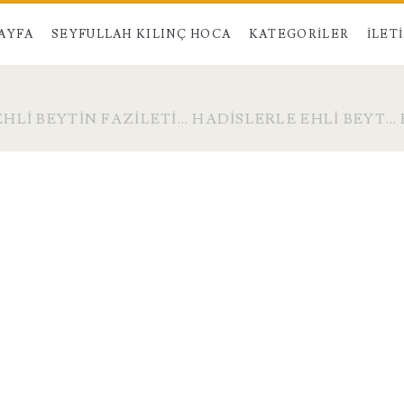
AYFA
SEYFULLAH KILINÇ HOCA
KATEGORILER
İLET
EHLI BEYTIN FAZILETI… HADISLERLE EHLI BEYT… 