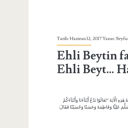
Tarih: Haziran 12, 2017 Yazar:
Seyfu
Ehli Beytin f
Ehli Beyt… Ha
ِ الْاٰيَةَ “تَعَالَوْا نَدْعُ أَبْنَآءَنَا وَأَبْنَآءَكُمْ
وَسَلَّمَ عَلِيًّا وَفَاطِمَةَ وَحَسَنًا وَحُسَيْنًا فَقَالَ