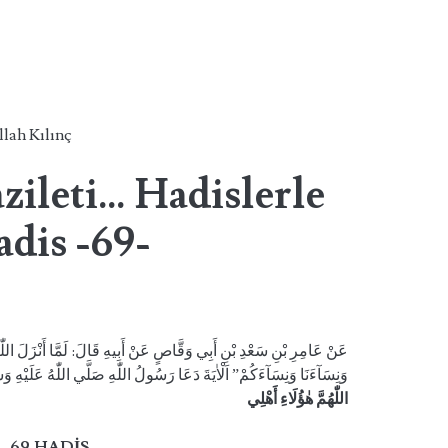
llah Kılınç
azileti… Hadislerle
dis -69-
عَنْ عَامِرِ بْنِ سَعْدِ بْنِ أَبِي وَقَّاصٍ عَنْ أَبِيهِ قَالَ: لَمَّا أَنْزَلَ اللّٰهُ هٰذِه
وَنِسَآءَنَا وَنِسَآءَكُمْ” اَلْاٰيَةَ دَعَا رَسُولُ اللّٰهِ صَلَّي اللّٰهُ عَلَيْهِ :
اللّٰهُمَّ هٰؤُلَاءِ أَهْلِي
69.HADİS