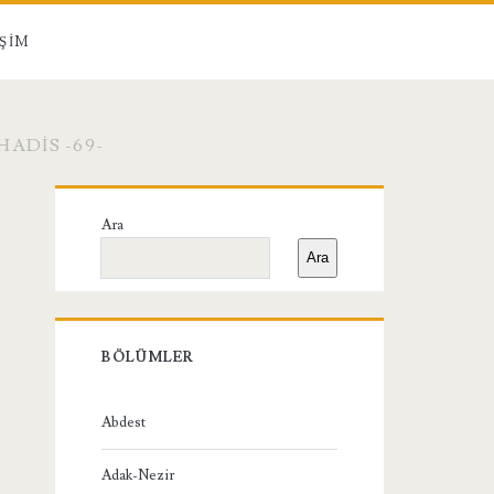
IŞIM
HADIS -69-
Birincil
Ara
Yan
Ara
Menü
BÖLÜMLER
Abdest
Adak-Nezir