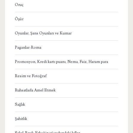
Oruç
Öşür
Oyunlar, Şans Oyunları ve Kumar
Paganlar-Roma
Promosyon, Kredi kartı puanı, Nema, Faiz, Haram para
Resim ve Fotoğraf
Ruhsatlarla Amel Etmek
Sağlık
Şahitlik
Sakal-Bıyık-Erkeğin vücudundaki kıllar