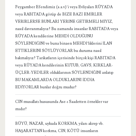
Peygamber Efendimiz (s.a.v)’i veya Evliyaları RÜYADA
veya RABITADA görüp de BİZE BAZI EMİRLER
VERİRLERSE BUNLARI YERİNE GETİRMELİ MİYİZ,
nasıl davranmalıyız? Bu zamanda insanlar RABITADA veya
RÜYADA kendilerine MEHDİ OLDUĞUNU
SÖYLENDİĞİNİ ve buna binaen MEHDİ’liklerini İLAN
ETTİKLERİNİ SÖYLÜYORLAR bu duruma nasıl
bakmalıyız? Tarikatların içerisinde birçok kişi RABITADA
veya RÜYADA kendilerinin KUTUB, GAVS, KIRKLAR-
ÜÇLER-YEDİLER olduklarının SÖYLENDİĞİNİ anlatıp
BU MAKAMLARDA OLDUKLARINI İDDİA
EDİYORLAR bunlar doğru mudur?
CİN musallatı hususunda Asr-ı Saadetten örnekler var
mıdır?
BÜYÜ, NAZAR, uykuda KORKMA, yılan-akrep vb.
HAŞARATTAN korkma, CİN, KÖTÜ insanların