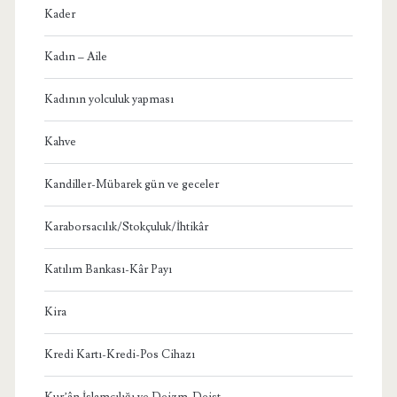
Kader
Kadın – Aile
Kadının yolculuk yapması
Kahve
Kandiller-Mübarek gün ve geceler
Karaborsacılık/Stokçuluk/İhtikâr
Katılım Bankası-Kâr Payı
Kira
Kredi Kartı-Kredi-Pos Cihazı
Kur’ân İslamcılığı ve Deizm-Deist