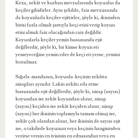
Keza, zekât ve kurban mevzularında koyunlar da
keçiler gibidirler. Aynı şekilde, faiz mevzusunda
da koyunlarla keçiler eşittirler, şöyle ki, ikisinden
birisi fazla olmak şartıyla keçi etini verip koyun
etini almak faiz olacağından caiz değildir.
Koyunlarla keçiler yemin hususunda eşit
değillerdir, şöyle ki, bir kimse koyun eti
yemeyeceğine yemin eder de keçi eti yerse, yemini
bozulmaz.
Sığırla-mandanın, koyunla-keçinin zekâtta
nisapları aynıdır. Lakin zekâtı eda etme
hususunda eşit değillerdir, şöyle ki, nisap (sayısı)
koyundan ise zekât koyundan alınır, nisap
(sayısı) keçiden ise zekât keçiden alınır, nisap
(sayısı) her ikisinin toplamıyla tamam olmuş ise,
zekât çok olandan alınır, her ikisinin de sayısı eşit
ise, o takdirde koyunun veya keçinin hangisinden
verirse versin en iyisinin en ednasından veya en