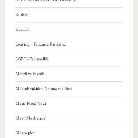
Kurban
Kuyular
Leasing – Finansal Kiralama
LGBTİ-Eşcinsellik
Mehdi ve Mesih
Mekruh vakitler-Namaz vakitleri
Menî-Mezî-Vedî
Mest-Meshetme
Mezhepler