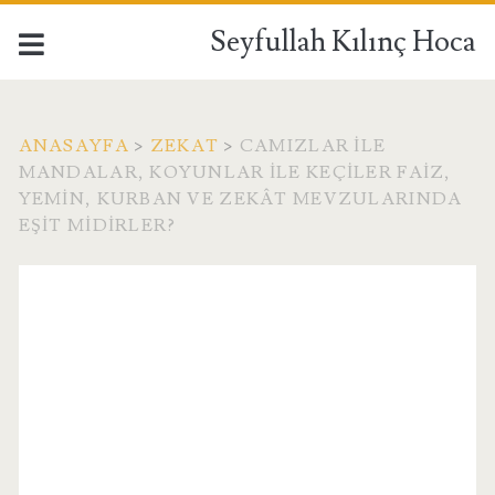
Seyfullah Kılınç Hoca
ANASAYFA
>
ZEKAT
>
CAMIZLAR ILE
MANDALAR, KOYUNLAR ILE KEÇILER FAIZ,
YEMIN, KURBAN VE ZEKÂT MEVZULARINDA
EŞIT MIDIRLER?