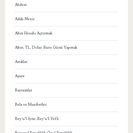
Abdest
Adak-Nezir
Altın Hesabı Açtırmak
Altın, TL, Dolar, Euro Günü Yapmak
Artıklar
Aşure
Bayramlar
Bela ve Musibetler
Bey’u’l-İyne-Bey’u’l-Vefâ
Bireysel Emeklilik-Özel Emeklilik