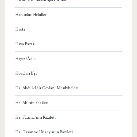
Haramlar-Helaller
Hasta
Hava Parası
Hayız/Âdet
Hocaları İfşa
Hz. Abdülkâdir Geylânî Menkıbeleri
Hz. Ali’nin Fazileti
Hz. Fâtıma’nın Fazileti
Hz. Hasan ve Hüseyin’in Fazileti