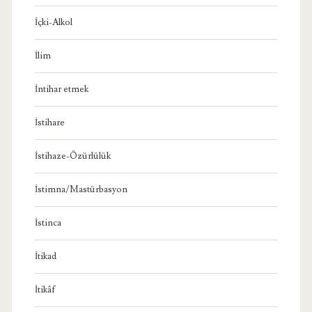
İçki-Alkol
İlim
İntihar etmek
İstihare
İstihaze-Özürlülük
İstimna/Mastürbasyon
İstinca
İtikad
İtikâf