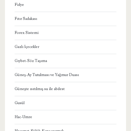
Fidye
Fıtır Sadakası
Forex Sistemi
Gazlı İçecekler
Gıybet-Söz Taşıma
Güneş-Ay Tutulması ve Yağmur Duası
Güneşte ısıtılmış su ile abdest
Gusül
Hac-Umre
Hacamat-Sülük-Kupa vurmak