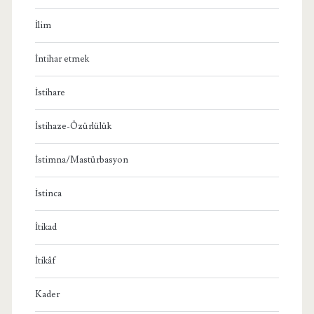
İlim
İntihar etmek
İstihare
İstihaze-Özürlülük
İstimna/Mastürbasyon
İstinca
İtikad
İtikâf
Kader