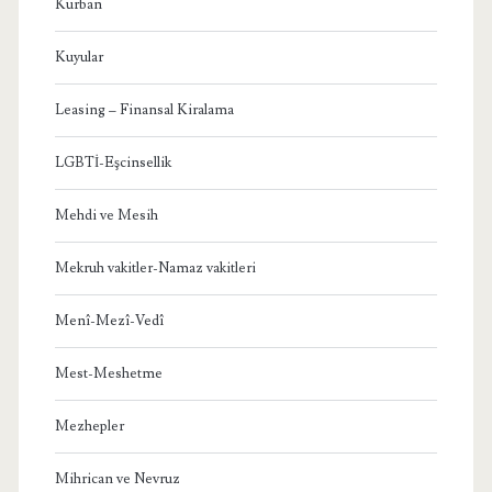
Kurban
Kuyular
Leasing – Finansal Kiralama
LGBTİ-Eşcinsellik
Mehdi ve Mesih
Mekruh vakitler-Namaz vakitleri
Menî-Mezî-Vedî
Mest-Meshetme
Mezhepler
Mihrican ve Nevruz