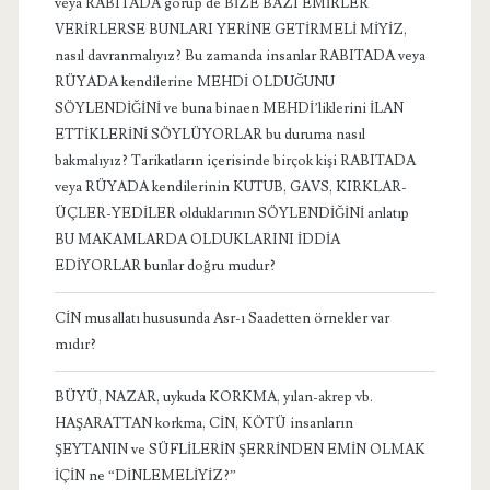
veya RABITADA görüp de BİZE BAZI EMİRLER
VERİRLERSE BUNLARI YERİNE GETİRMELİ MİYİZ,
nasıl davranmalıyız? Bu zamanda insanlar RABITADA veya
RÜYADA kendilerine MEHDİ OLDUĞUNU
SÖYLENDİĞİNİ ve buna binaen MEHDİ’liklerini İLAN
ETTİKLERİNİ SÖYLÜYORLAR bu duruma nasıl
bakmalıyız? Tarikatların içerisinde birçok kişi RABITADA
veya RÜYADA kendilerinin KUTUB, GAVS, KIRKLAR-
ÜÇLER-YEDİLER olduklarının SÖYLENDİĞİNİ anlatıp
BU MAKAMLARDA OLDUKLARINI İDDİA
EDİYORLAR bunlar doğru mudur?
CİN musallatı hususunda Asr-ı Saadetten örnekler var
mıdır?
BÜYÜ, NAZAR, uykuda KORKMA, yılan-akrep vb.
HAŞARATTAN korkma, CİN, KÖTÜ insanların
ŞEYTANIN ve SÜFLİLERİN ŞERRİNDEN EMİN OLMAK
İÇİN ne “DİNLEMELİYİZ?”