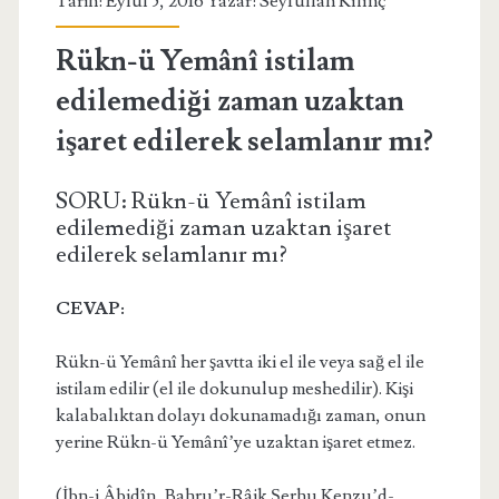
Tarih: Eylül 5, 2016 Yazar:
Seyfullah Kılınç
Rükn-ü Yemânî istilam
edilemediği zaman uzaktan
işaret edilerek selamlanır mı?
SORU: Rükn-ü Yemânî istilam
edilemediği zaman uzaktan işaret
edilerek selamlanır mı?
CEVAP:
Rükn-ü Yemânî her şavtta iki el ile veya sağ el ile
istilam edilir (el ile dokunulup meshedilir). Kişi
kalabalıktan dolayı dokunamadığı zaman, onun
yerine Rükn-ü Yemânî’ye uzaktan işaret etmez.
(İbn-i Âbidîn, Bahru’r-Râik Şerhu Kenzu’d-