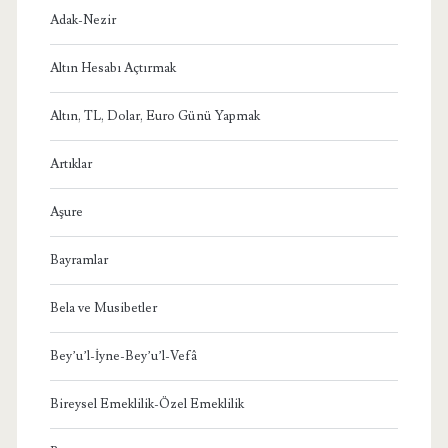
Adak-Nezir
Altın Hesabı Açtırmak
Altın, TL, Dolar, Euro Günü Yapmak
Artıklar
Aşure
Bayramlar
Bela ve Musibetler
Bey’u’l-İyne-Bey’u’l-Vefâ
Bireysel Emeklilik-Özel Emeklilik