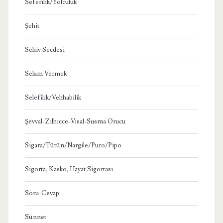
Seferîlik/Yolculuk
Şehit
Sehiv Secdesi
Selam Vermek
Selefîlik/Vehhabilik
Şevval-Zilhicce-Visal-Susma Orucu
Sigara/Tütün/Nargile/Puro/Pipo
Sigorta, Kasko, Hayat Sigortası
Soru-Cevap
Sünnet