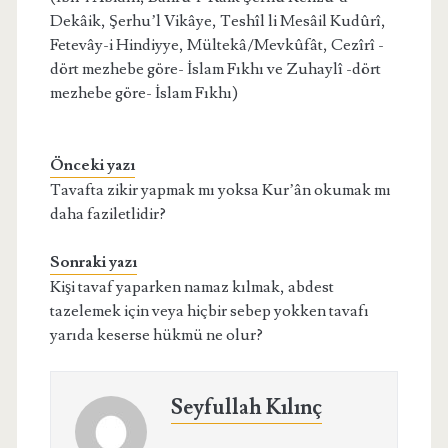
Dekâik, Şerhu’l Vikâye, Teshîl li Mesâil Kudûrî,
Fetevây-i Hindiyye, Mültekâ/Mevkûfât, Cezîrî -
dört mezhebe göre- İslam Fıkhı ve Zuhaylî -dört
mezhebe göre- İslam Fıkhı)
Önceki yazı
Tavafta zikir yapmak mı yoksa Kur’ân okumak mı
daha faziletlidir?
Sonraki yazı
Kişi tavaf yaparken namaz kılmak, abdest
tazelemek için veya hiçbir sebep yokken tavafı
yarıda keserse hükmü ne olur?
Seyfullah Kılınç