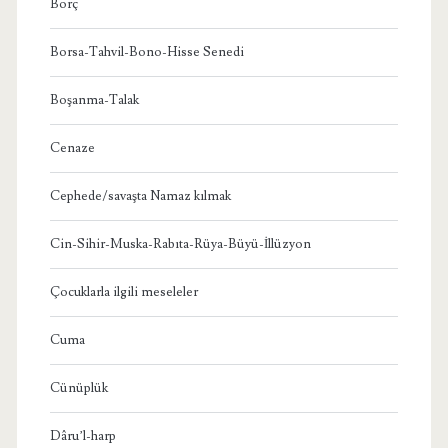
Borç
Borsa-Tahvil-Bono-Hisse Senedi
Boşanma-Talak
Cenaze
Cephede/savaşta Namaz kılmak
Cin-Sihir-Muska-Rabıta-Rüya-Büyü-İllüzyon
Çocuklarla ilgili meseleler
Cuma
Cünüplük
Dâru’l-harp